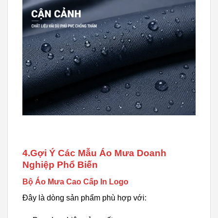
4.Gợi Ý Các Mẫu Áo Mưa Doanh
Nghiệp Phổ Biến
Bộ Áo Mưa Cao Cấp In Logo
Đây là dòng sản phẩm phù hợp với: