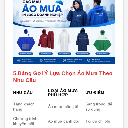
5.Bảng Gợi Ý Lựa Chọn Áo Mưa Theo
Nhu Cầu
LOẠI ÁO MƯA
NHU CẦU
ƯU ĐIỂM
PHÙ HỢP
Tặng khách
Sang trọng, dễ
Áo mưa măng tô
hàng
sử dụng
Chương trình
Áo mưa cánh dơi
Tối ưu chi phí
khuyến mãi