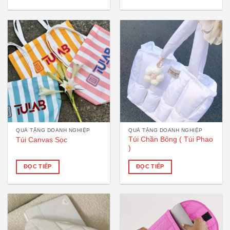
QUÀ TẶNG DOANH NGHIỆP
QUÀ TẶNG DOANH NGHIỆP
Túi Chần Bông ( Túi Phao
Túi Canvas Sọc
)
ĐỌC TIẾP
ĐỌC TIẾP