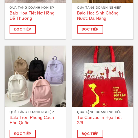
QUÀ TẶNG DOANH NGHIỆP
QUÀ TẶNG DOANH NGHIỆP
Balo Họa Tiết Nơ Hồng
Balo Học Sinh Chống
Dễ Thương
Nước Đa Năng
ĐỌC TIẾP
ĐỌC TIẾP
QUÀ TẶNG DOANH NGHIỆP
QUÀ TẶNG DOANH NGHIỆP
Balo Trơn Phong Cách
Túi Canvas In Họa Tiết
Hàn Quốc
2/9
ĐỌC TIẾP
ĐỌC TIẾP