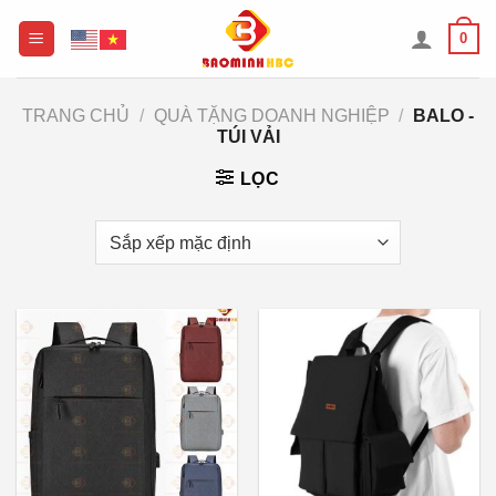
Chuyển
0
đến
nội
dung
TRANG CHỦ
/
QUÀ TẶNG DOANH NGHIỆP
/
BALO -
TÚI VẢI
LỌC