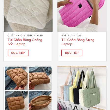
QUÀ TẶNG DOANH NGHIỆP
BALO - TÚI VẢI
Túi Chần Bông Chống
Túi Chần Bông Đựng
Sốc Laptop
Laptop
ĐỌC TIẾP
ĐỌC TIẾP