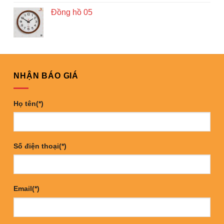
Đồng hồ 05
NHẬN BÁO GIÁ
Họ tên(*)
Số điện thoại(*)
Email(*)