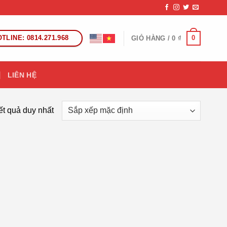
TLINE: 0814.271.968
0
GIỎ HÀNG /
0
₫
LIÊN HỆ
kết quả duy nhất