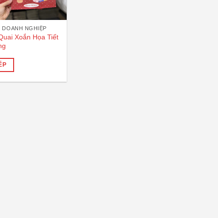
 DOANH NGHIỆP
Quai Xoắn Họa Tiết
ng
ẾP