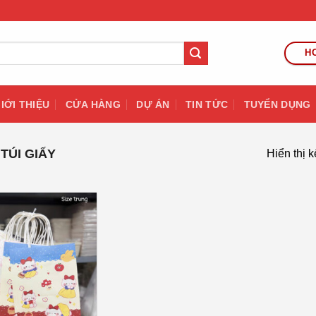
HO
IỚI THIỆU
CỬA HÀNG
DỰ ÁN
TIN TỨC
TUYỂN DỤNG
TÚI GIẤY
Hiển thị 