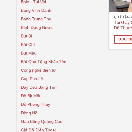
Balo - Túi Vải
Bảng Vinh Danh
QUÀ TẶNG
Bánh Trung Thu
Túi Giấy 
Bình Đựng Nước
Dễ Thươ
Bút Bi
ĐỌC TI
Bút Chì
Bút Màu
Bút Quà Tặng Khắc Tên
Công nghệ điện tử
Cup Pha Lê
Dây Đeo Bảng Tên
Đồ Bịt Mắt
Đồ Phong Thủy
Đồng Hồ
Gấu Bông Quảng Cáo
Giá Đỡ Điện Thoại