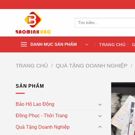
Chuyển
đến
nội
Tìm
dung
kiếm:
DANH MỤC SẢN PHẨM
TRANG CHỦ
G
TRANG CHỦ
/
QUÀ TẶNG DOANH NGHIỆP
/
SẢN PHẨM
Bảo Hộ Lao Động
Đồng Phục - Thời Trang
Quà Tặng Doanh Nghiệp