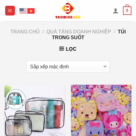
Chuyển
0
đến
nội
dung
TRANG CHỦ
/
QUÀ TẶNG DOANH NGHIỆP
/
TÚI
TRONG SUỐT
LỌC