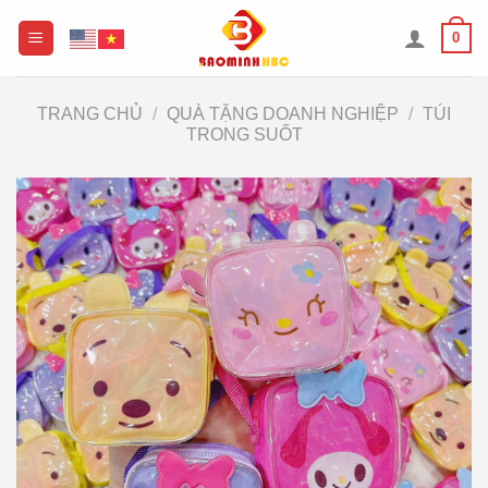
Chuyển
0
đến
nội
dung
TRANG CHỦ
/
QUÀ TẶNG DOANH NGHIỆP
/
TÚI
TRONG SUỐT