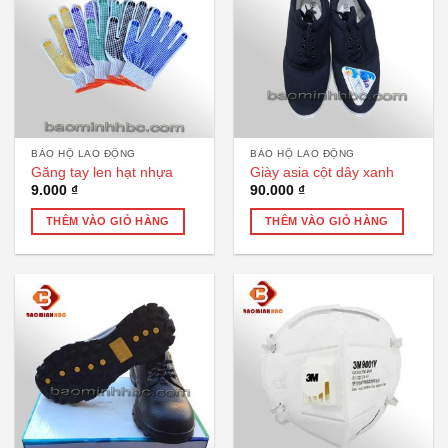
BẢO HỘ LAO ĐỘNG
BẢO HỘ LAO ĐỘNG
Găng tay len hạt nhựa
Giày asia cột dây xanh
9.000
₫
90.000
₫
THÊM VÀO GIỎ HÀNG
THÊM VÀO GIỎ HÀNG