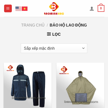
Chuyển
0
đến
nội
dung
TRANG CHỦ
/
BẢO HỘ LAO ĐỘNG
LỌC