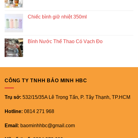
Chiếc bình giữ nhiệt 350ml
Bình Nước Thể Thao Có Vạch Đo
CÔNG TY TNHH BẢO MINH HBC
Trụ sở:
532/15/35A Lê Trọng Tấn, P. Tây Thạnh, TP.HCM
Hotline:
0814 271 968
Email:
baominhhbc@gmail.com