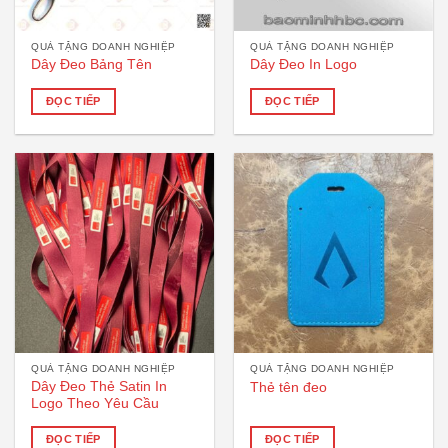
QUÀ TẶNG DOANH NGHIỆP
QUÀ TẶNG DOANH NGHIỆP
Dây Đeo Bảng Tên
Dây Đeo In Logo
ĐỌC TIẾP
ĐỌC TIẾP
QUÀ TẶNG DOANH NGHIỆP
QUÀ TẶNG DOANH NGHIỆP
Dây Đeo Thẻ Satin In
Thẻ tên đeo
Logo Theo Yêu Cầu
ĐỌC TIẾP
ĐỌC TIẾP