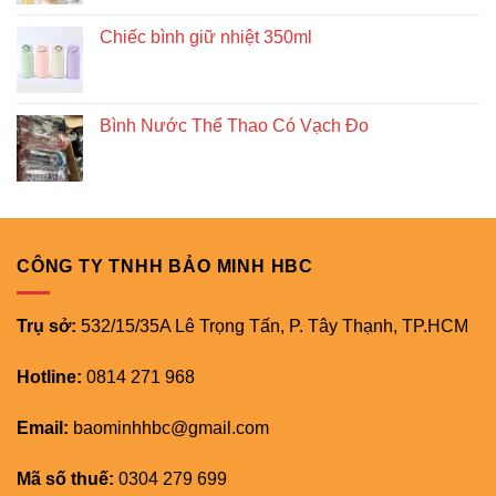
Chiếc bình giữ nhiệt 350ml
Bình Nước Thể Thao Có Vạch Đo
CÔNG TY TNHH BẢO MINH HBC
Trụ sở:
532/15/35A Lê Trọng Tấn, P. Tây Thạnh, TP.HCM
Hotline:
0814 271 968
Email:
baominhhbc@gmail.com
Mã số thuế:
0304 279 699