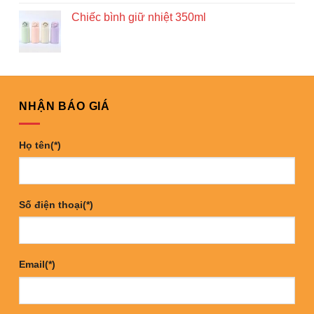
Chiếc bình giữ nhiệt 350ml
NHẬN BÁO GIÁ
Họ tên(*)
Số điện thoại(*)
Email(*)