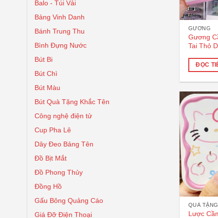
Balo - Túi Vải
Bảng Vinh Danh
GƯƠNG
Bánh Trung Thu
Gương Cầ
Bình Đựng Nước
Tai Thỏ 
Bút Bi
ĐỌC TI
Bút Chì
Bút Màu
Bút Quà Tặng Khắc Tên
Công nghệ điện tử
Cup Pha Lê
Dây Đeo Bảng Tên
Đồ Bịt Mắt
Đồ Phong Thủy
Đồng Hồ
Gấu Bông Quảng Cáo
QUÀ TẶNG
Lược Cầm
Giá Đỡ Điện Thoại