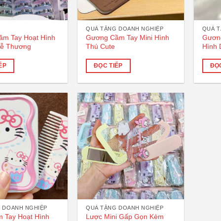
QUÀ TẶNG DOANH NGHIỆP
QUÀ T
m Tay Hoạt Hình
Gương Cầm Tay Mini Hình
Gương
Dễ Thương
Thú Cute
Hình
ẾP
ĐỌC TIẾP
ĐỌC
 DOANH NGHIỆP
QUÀ TẶNG DOANH NGHIỆP
 Tay Hoạt Hình
Lược Mini Gấp Gọn Kèm