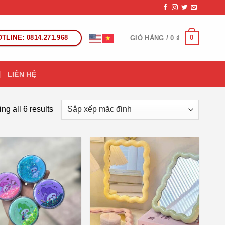
TLINE: 0814.271.968
0
GIỎ HÀNG /
0
₫
LIÊN HỆ
g all 6 results