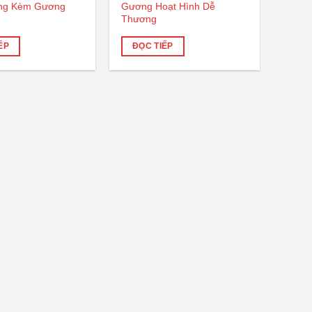
ng Kèm Gương
Gương Hoạt Hình Dễ
Thương
ẾP
ĐỌC TIẾP