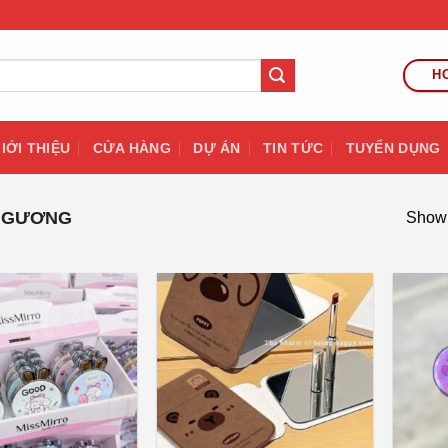
HO
IỚI THIỆU
CỬA HÀNG
DỰ ÁN
TIN TỨC
TUYỂN DỤNG
GƯƠNG
Showin