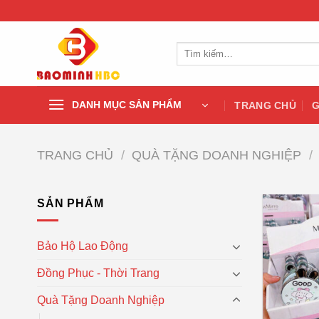
Chuyển
đến
nội
Tìm
dung
kiếm:
DANH MỤC SẢN PHẨM
TRANG CHỦ
G
TRANG CHỦ
/
QUÀ TẶNG DOANH NGHIỆP
/
SẢN PHẨM
Bảo Hộ Lao Động
Đồng Phục - Thời Trang
Quà Tặng Doanh Nghiệp