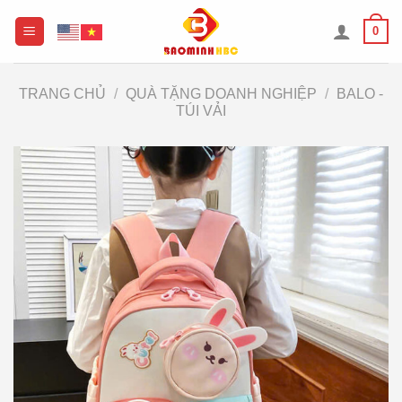
Chuyển
0
đến
nội
dung
TRANG CHỦ
/
QUÀ TẶNG DOANH NGHIỆP
/
BALO -
TÚI VẢI