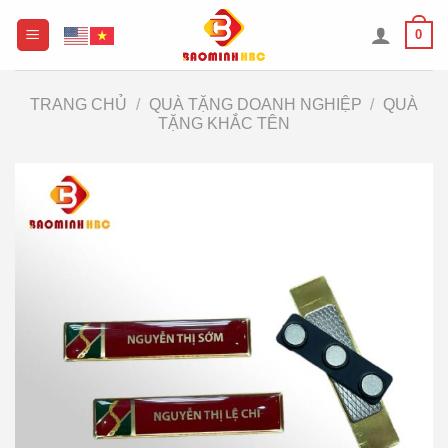
Chuyển
0
đến
nội
dung
TRANG CHỦ
/
QUÀ TẶNG DOANH NGHIỆP
/
QUÀ
TẶNG KHẮC TÊN