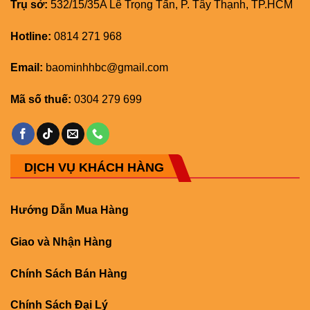
Trụ sở:
532/15/35A Lê Trọng Tấn, P. Tây Thạnh, TP.HCM
Hotline:
0814 271 968
Email:
baominhhbc@gmail.com
Mã số thuế:
0304 279 699
DỊCH VỤ KHÁCH HÀNG
Hướng Dẫn Mua Hàng
Giao và Nhận Hàng
Chính Sách Bán Hàng
Chính Sách Đại Lý