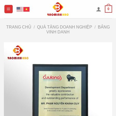
Chuyển
0
đến
nội
dung
TRANG CHỦ
/
QUÀ TẶNG DOANH NGHIỆP
/
BẢNG
VINH DANH