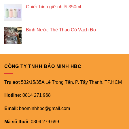
Chiếc bình giữ nhiệt 350ml
Bình Nước Thể Thao Có Vạch Đo
CÔNG TY TNHH BẢO MINH HBC
Trụ sở:
532/15/35A Lê Trọng Tấn, P. Tây Thạnh, TP.HCM
Hotline:
0814 271 968
Email:
baominhhbc@gmail.com
Mã số thuế:
0304 279 699