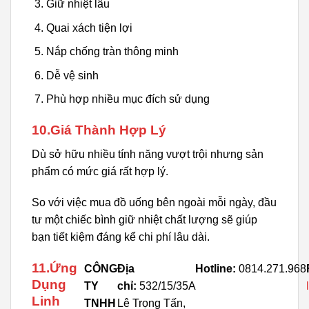
Giữ nhiệt lâu
Quai xách tiện lợi
Nắp chống tràn thông minh
Dễ vệ sinh
Phù hợp nhiều mục đích sử dụng
10.Giá Thành Hợp Lý
Dù sở hữu nhiều tính năng vượt trội nhưng sản
phẩm có mức giá rất hợp lý.
So với việc mua đồ uống bên ngoài mỗi ngày, đầu
tư một chiếc bình giữ nhiệt chất lượng sẽ giúp
bạn tiết kiệm đáng kể chi phí lâu dài.
11.Ứng
CÔNG
Địa
Hotline:
0814.271.968
Dụng
TY
chỉ:
532/15/35A
Linh
TNHH
Lê Trọng Tấn,