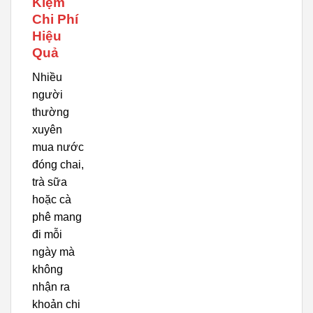
Kiệm
Chi Phí
Hiệu
Quả
Nhiều
người
thường
xuyên
mua nước
đóng chai,
trà sữa
hoặc cà
phê mang
đi mỗi
ngày mà
không
nhận ra
khoản chi