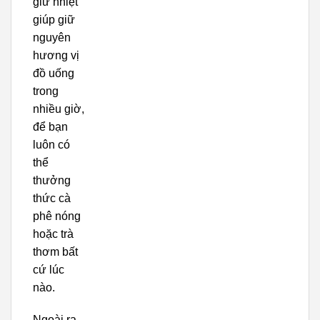
giữ nhiệt
giúp giữ
nguyên
hương vị
đồ uống
trong
nhiều giờ,
để bạn
luôn có
thể
thưởng
thức cà
phê nóng
hoặc trà
thơm bất
cứ lúc
nào.
Ngoài ra,