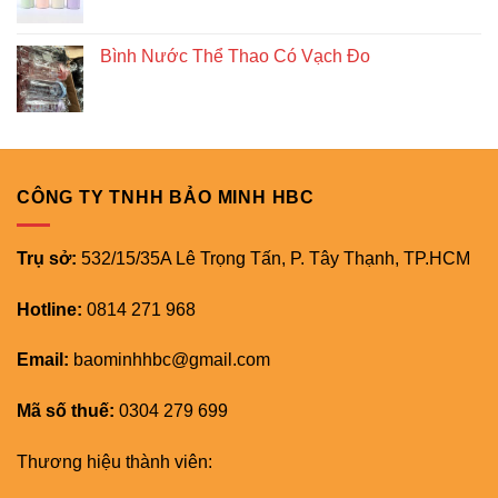
Bình Nước Thể Thao Có Vạch Đo
CÔNG TY TNHH BẢO MINH HBC
Trụ sở:
532/15/35A Lê Trọng Tấn, P. Tây Thạnh, TP.HCM
Hotline:
0814 271 968
Email:
baominhhbc@gmail.com
Mã số thuế:
0304 279 699
Thương hiệu thành viên: