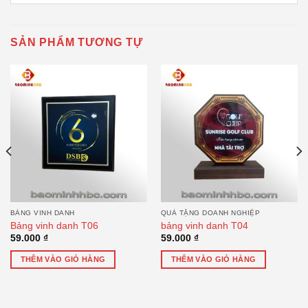
SẢN PHẨM TƯƠNG TỰ
BẢNG VINH DANH
QUÀ TẶNG DOANH NGHIỆP
Bảng vinh danh T06
bảng vinh danh T04
59.000
₫
59.000
₫
THÊM VÀO GIỎ HÀNG
THÊM VÀO GIỎ HÀNG