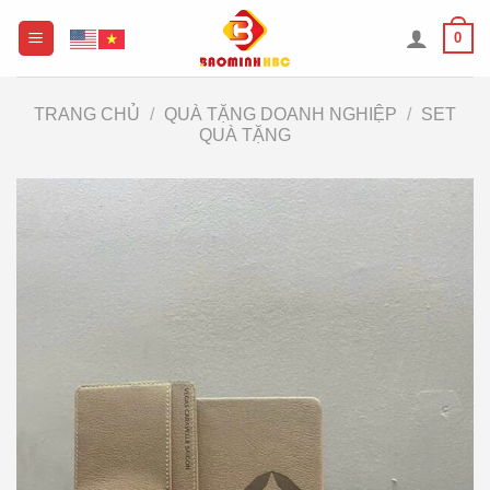
Chuyển
0
đến
nội
dung
TRANG CHỦ
/
QUÀ TẶNG DOANH NGHIỆP
/
SET
QUÀ TẶNG