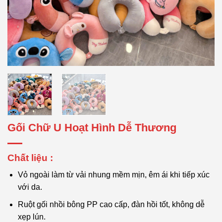
Gối Chữ U Hoạt Hình Dễ Thương
Chất liệu :
Vỏ ngoài làm từ vải nhung mềm mịn, êm ái khi tiếp xúc
với da.
Ruột gối nhồi bông PP cao cấp, đàn hồi tốt, không dễ
xẹp lún.