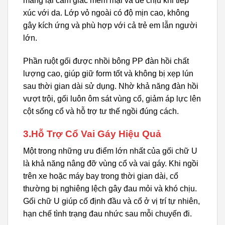
mang lại cảm giác mềm mại và dễ chịu khi tiếp
xúc với da. Lớp vỏ ngoài có độ mịn cao, không
gây kích ứng và phù hợp với cả trẻ em lẫn người
lớn.
Phần ruột gối được nhồi bông PP đàn hồi chất
lượng cao, giúp giữ form tốt và không bị xẹp lún
sau thời gian dài sử dụng. Nhờ khả năng đàn hồi
vượt trội, gối luôn ôm sát vùng cổ, giảm áp lực lên
cột sống cổ và hỗ trợ tư thế ngồi đúng cách.
3.Hỗ Trợ Cổ Vai Gáy Hiệu Quả
Một trong những ưu điểm lớn nhất của gối chữ U
là khả năng nâng đỡ vùng cổ và vai gáy. Khi ngồi
trên xe hoặc máy bay trong thời gian dài, cổ
thường bị nghiêng lệch gây đau mỏi và khó chịu.
Gối chữ U giúp cố định đầu và cổ ở vị trí tự nhiên,
hạn chế tình trạng đau nhức sau mỗi chuyến đi.