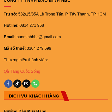
CÔNG TY TNHH BẢO MINH HBC
Trụ sở:
532/15/35A Lê Trọng Tấn, P. Tây Thạnh, TP.HCM
Hotline:
0814 271 968
Email:
baominhhbc@gmail.com
Mã số thuế:
0304 279 699
Thương hiệu thành viên:
Qà Tặng Cuộc Sống
DỊCH VỤ KHÁCH HÀNG
Hướng Dẫn Mua Hàng