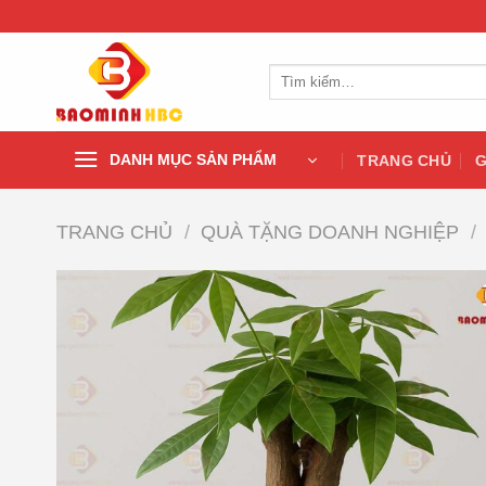
Chuyển
đến
nội
Tìm
dung
kiếm:
DANH MỤC SẢN PHẨM
TRANG CHỦ
G
TRANG CHỦ
/
QUÀ TẶNG DOANH NGHIỆP
/