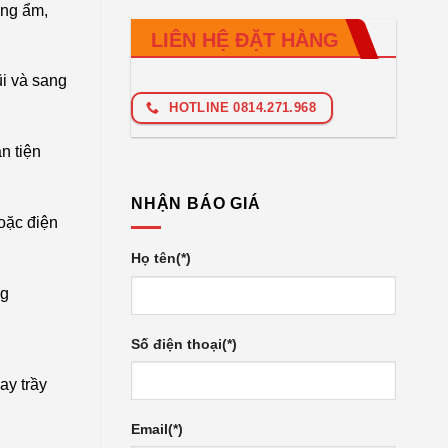
ống ẩm,
LIÊN HỆ ĐẶT HÀNG
ũi và sang
HOTLINE 0814.271.968
n tiện
NHẬN BÁO GIÁ
oặc điện
Họ tên(*)
ng
Số điện thoại(*)
ay trầy
Email(*)