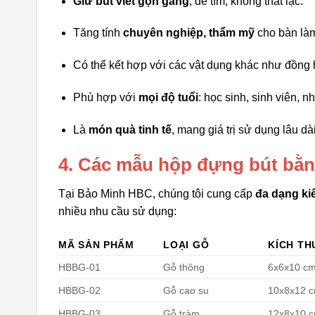
Giữ bút viết gọn gàng
, dễ tìm, không thất lạc.
Tăng tính
chuyên nghiệp, thẩm mỹ
cho bàn làm
Có thể kết hợp với các vật dụng khác như đồng h
Phù hợp với
mọi độ tuổi
: học sinh, sinh viên,
Là
món quà tinh tế
, mang giá trị sử dụng lâu dài
4. Các mẫu hộp đựng bút bằn
Tại Bảo Minh HBC, chúng tôi cung cấp
đa dạng ki
nhiều nhu cầu sử dụng:
MÃ SẢN PHẨM
LOẠI GỖ
KÍCH T
HBBG-01
Gỗ thông
6x6x10 c
HBBG-02
Gỗ cao su
10x8x12 
HBBG-03
Gỗ tràm
12x8x10 