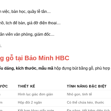
 việc, bàn học, quầy lễ tân…
ồ, lịch để bàn, giá đỡ điện thoại…
 nhân viên văn phòng, giám đốc…
.
g gỗ tại Bảo Minh HBC
ểu dáng, kích thước, mẫu mã
hộp đựng bút bằng gỗ, phù hợp
HƯỚC
THIẾT KẾ
TÍNH NĂNG ĐẶC BIỆT
m
Hình lục giác đơn giản
Nhỏ gọn, tinh tế
cm
Hộp đôi 2 ngăn
Có thể chứa kéo, thước
cm
Kết hợp khay giấy note
Đa năng, tiết kiệm diện tích