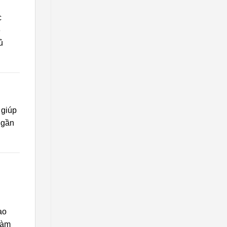
c
ỗ
ủ
 giúp
 gần
ạo
 làm