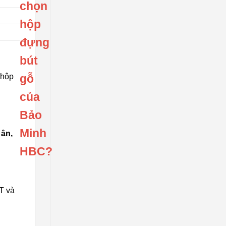
chọn
hộp
đựng
bút
 hộp
gỗ
của
Bảo
Minh
 ân,
HBC?
T và