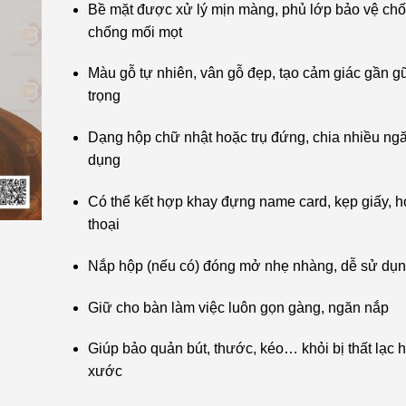
Bề mặt được xử lý mịn màng, phủ lớp bảo vệ ch
chống mối mọt
Màu gỗ tự nhiên, vân gỗ đẹp, tạo cảm giác gần g
trọng
Dạng hộp chữ nhật hoặc trụ đứng, chia nhiều ngă
dụng
Có thể kết hợp khay đựng name card, kẹp giấy, h
thoại
Nắp hộp (nếu có) đóng mở nhẹ nhàng, dễ sử dụ
Giữ cho bàn làm việc luôn gọn gàng, ngăn nắp
Giúp bảo quản bút, thước, kéo… khỏi bị thất lạc h
xước