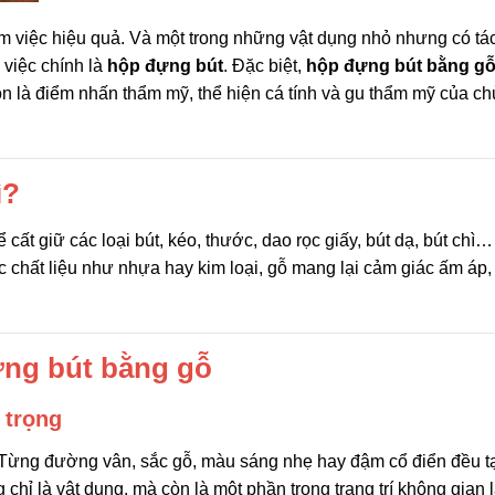
m việc hiệu quả. Và một trong những vật dụng nhỏ nhưng có tá
việc chính là
hộp đựng bút
. Đặc biệt,
hộp đựng bút bằng g
n là điểm nhấn thẩm mỹ, thể hiện cá tính và gu thẩm mỹ của ch
ì?
ất giữ các loại bút, kéo, thước, dao rọc giấy, bút dạ, bút chì…
ác chất liệu như nhựa hay kim loại, gỗ mang lại cảm giác ấm áp,
ựng bút bằng gỗ
 trọng
. Từng đường vân, sắc gỗ, màu sáng nhẹ hay đậm cổ điển đều t
g chỉ là vật dụng, mà còn là một phần trong trang trí không gian