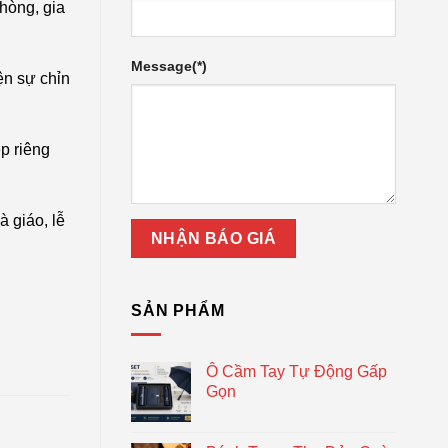
hòng, gia
Message(*)
ện sự chỉn
ệp riêng
à giáo, lễ
SẢN PHẨM
Ô Cầm Tay Tự Động Gấp
Gọn