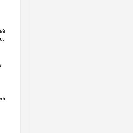
tốt
u.
a
inh