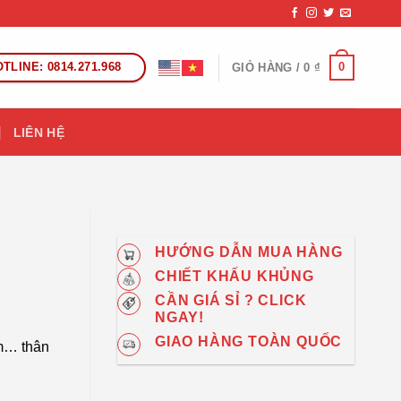
TLINE: 0814.271.968
0
GIỎ HÀNG /
0
₫
LIÊN HỆ
HƯỚNG DẪN MUA HÀNG
CHIẾT KHẤU KHỦNG
CẦN GIÁ SỈ ? CLICK
NGAY!
GIAO HÀNG TOÀN QUỐC
àm… thân