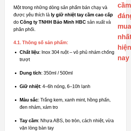
cầm
Một trong những dòng sản phẩm bán chạy và
đán
được yêu thích là
ly giữ nhiệt tay cầm cao cấp
do
Công ty TNHH Bảo Minh HBC
sản xuất và
mu
phân phối.
nhấ
4.1. Thông số sản phẩm:
hiệ
Chất liệu
: Inox 304 ruột – vỏ phủ nhám chống
nay
trượt
Dung tích
: 350ml / 500ml
Giữ nhiệt
: 4–6h nóng, 6–10h lạnh
Màu sắc
: Trắng kem, xanh mint, hồng phấn,
đen nhám, xám tro
Tay cầm
: Nhựa ABS, bo tròn, cách nhiệt, vừa
vặn lòng bàn tay