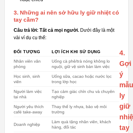
3. Những ai nên sở hữu ly giữ nhiệt có
tay cầm?
Câu trả lời: Tất cả mọi người.
Dưới đây là một
vài ví dụ cụ thể:
4.
ĐỐI TƯỢNG
LỢI ÍCH KHI SỬ DỤNG
Nhân viên văn
Uống cà phê/trà nóng không lo
Gợi
phòng
nguội, giữ vệ sinh bàn làm việc
ý
Học sinh, sinh
Uống sữa, cacao hoặc nước lọc
viên
trong lớp học
mẫ
Người làm việc
Tạo cảm giác chỉn chu và chuyên
ly
tại nhà
nghiệp
giữ
Người yêu thích
Thay thế ly nhựa, bảo vệ môi
café take-away
trường
nhiệ
Làm quà tặng nhân viên, khách
Doanh nghiệp
tay
hàng, đối tác