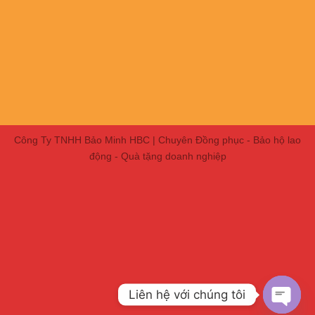
Công Ty TNHH Bảo Minh HBC | Chuyên Đồng phục - Bảo hộ lao
động - Quà tặng doanh nghiệp
Liên hệ với chúng tôi