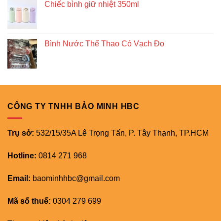
Chiếc bình giữ nhiệt 350ml
Bình Nước Thể Thao Có Vạch Đo
CÔNG TY TNHH BẢO MINH HBC
Trụ sở:
532/15/35A Lê Trọng Tấn, P. Tây Thạnh, TP.HCM
Hotline:
0814 271 968
Email:
baominhhbc@gmail.com
Mã số thuế:
0304 279 699