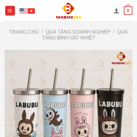
Chuyển
0
đến
nội
dung
TRANG CHỦ
/
QUÀ TẶNG DOANH NGHIỆP
/
QUÀ
TẶNG BÌNH GIỮ NHIỆT