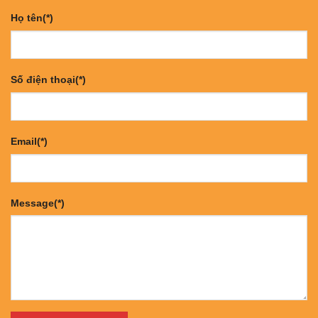
Họ tên(*)
Số điện thoại(*)
Email(*)
Message(*)