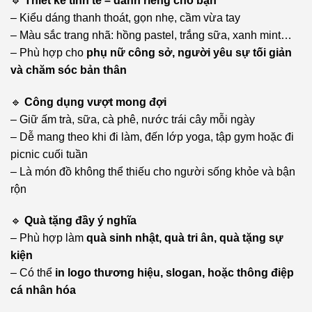
🔹
Thiết kế tinh tế – dành riêng cho bạn
– Kiểu dáng thanh thoát, gọn nhẹ, cầm vừa tay
– Màu sắc trang nhã: hồng pastel, trắng sữa, xanh mint…
– Phù hợp cho
phụ nữ công sở, người yêu sự tối giản
và chăm sóc bản thân
🔹
Công dụng vượt mong đợi
– Giữ ấm trà, sữa, cà phê, nước trái cây mỗi ngày
– Dễ mang theo khi đi làm, đến lớp yoga, tập gym hoặc đi
picnic cuối tuần
– Là món đồ không thể thiếu cho người sống khỏe và bận
rộn
🔹
Quà tặng đầy ý nghĩa
– Phù hợp làm
quà sinh nhật, quà tri ân, quà tặng sự
kiện
– Có thể
in logo thương hiệu, slogan, hoặc thông điệp
cá nhân hóa