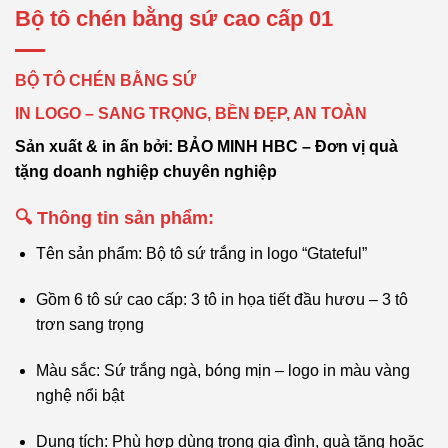
Bộ tô chén bằng sứ cao cấp 01
BỘ TÔ CHÉN BẰNG SỨ
IN LOGO – SANG TRỌNG, BỀN ĐẸP, AN TOÀN
Sản xuất & in ấn bởi: BẢO MINH HBC – Đơn vị quà
tặng doanh nghiệp chuyên nghiệp
🔍
Thông tin sản phẩm:
Tên sản phẩm: Bộ tô sứ trắng in logo “Gtateful”
Gồm 6 tô sứ cao cấp: 3 tô in họa tiết đầu hươu – 3 tô
trơn sang trọng
Màu sắc: Sứ trắng ngà, bóng mịn – logo in màu vàng
nghệ nổi bật
Dung tích: Phù hợp dùng trong gia đình, quà tặng hoặc