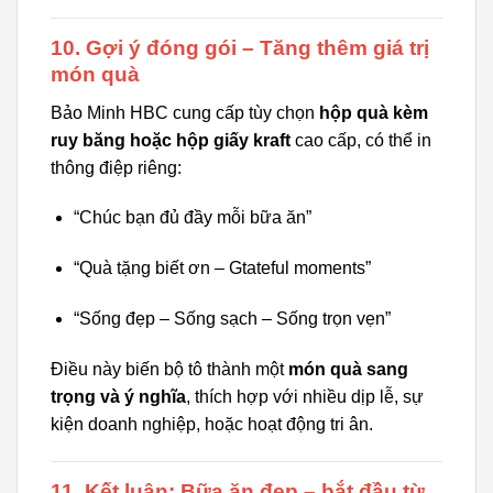
10. Gợi ý đóng gói – Tăng thêm giá trị
món quà
Bảo Minh HBC cung cấp tùy chọn
hộp quà kèm
ruy băng hoặc hộp giấy kraft
cao cấp, có thể in
thông điệp riêng:
“Chúc bạn đủ đầy mỗi bữa ăn”
“Quà tặng biết ơn – Gtateful moments”
“Sống đẹp – Sống sạch – Sống trọn vẹn”
Điều này biến bộ tô thành một
món quà sang
trọng và ý nghĩa
, thích hợp với nhiều dịp lễ, sự
kiện doanh nghiệp, hoặc hoạt động tri ân.
11. Kết luận: Bữa ăn đẹp – bắt đầu từ