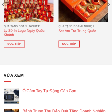
QUÀ TẶNG DOANH NGHIỆP
QUÀ TẶNG DOANH NGHIỆP
Ly Sứ In Logo Ngày Quốc
Set Ấm Trà Trung Quốc
Khánh
ĐỌC TIẾP
ĐỌC TIẾP
VỪA XEM
Ô Cầm Tay Tự Động Gấp Gọn
Bánh Trung Thu Dẻo Quà Tặng Doanh Nghiệp