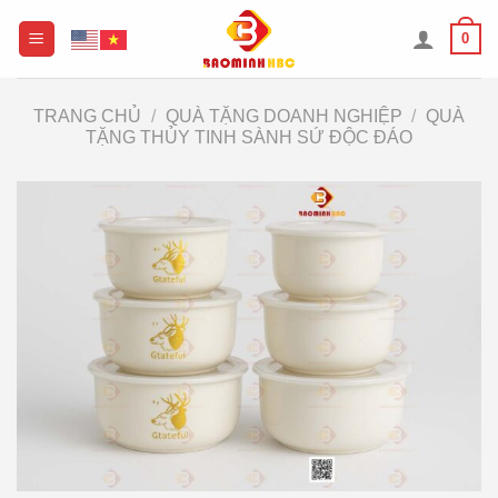
Chuyển
0
đến
nội
dung
TRANG CHỦ
/
QUÀ TẶNG DOANH NGHIỆP
/
QUÀ
TẶNG THỦY TINH SÀNH SỨ ĐỘC ĐÁO