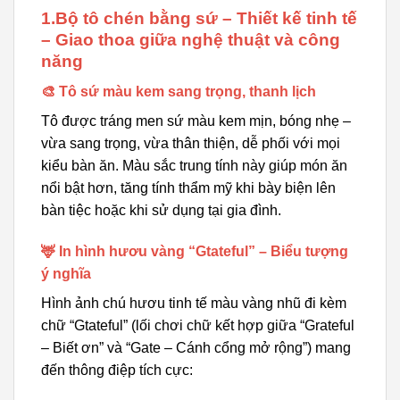
1.Bộ tô chén bằng sứ – Thiết kế tinh tế
– Giao thoa giữa nghệ thuật và công
năng
🎨 Tô sứ màu kem sang trọng, thanh lịch
Tô được tráng men sứ màu kem mịn, bóng nhẹ –
vừa sang trọng, vừa thân thiện, dễ phối với mọi
kiểu bàn ăn. Màu sắc trung tính này giúp món ăn
nổi bật hơn, tăng tính thẩm mỹ khi bày biện lên
bàn tiệc hoặc khi sử dụng tại gia đình.
🦌 In hình hươu vàng “Gtateful” – Biểu tượng
ý nghĩa
Hình ảnh chú hươu tinh tế màu vàng nhũ đi kèm
chữ “Gtateful” (lối chơi chữ kết hợp giữa “Grateful
– Biết ơn” và “Gate – Cánh cổng mở rộng”) mang
đến thông điệp tích cực: