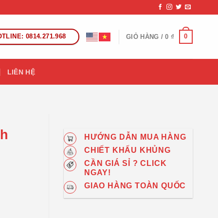
TLINE: 0814.271.968
0
GIỎ HÀNG /
0
₫
LIÊN HỆ
nh
HƯỚNG DẪN MUA HÀNG
CHIẾT KHẤU KHỦNG
CẦN GIÁ SỈ ? CLICK
NGAY!
GIAO HÀNG TOÀN QUỐC