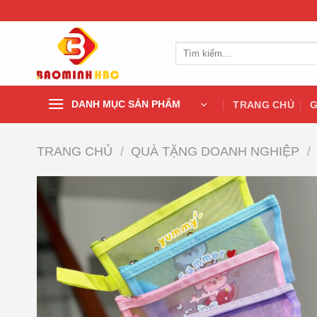
Chuyển
đến
nội
Tìm
dung
kiếm:
DANH MỤC SẢN PHẨM
TRANG CHỦ
G
TRANG CHỦ
/
QUÀ TẶNG DOANH NGHIỆP
/