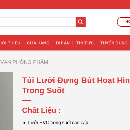
HO
IỚI THIỆU
CỬA HÀNG
DỰ ÁN
TIN TỨC
TUYỂN DỤNG
VĂN PHÒNG PHẨM
Túi Lưới Đựng Bút Hoạt Hì
Trong Suốt
Chất Liệu :
Lưới PVC trong suốt cao cấp.