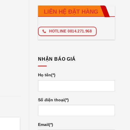
LIÊN HỆ ĐẶT HÀNG
HOTLINE 0814.271.968
NHẬN BÁO GIÁ
Họ tên(*)
Số điện thoại(*)
Email(*)