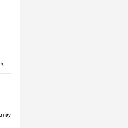
ch.
c
ều này