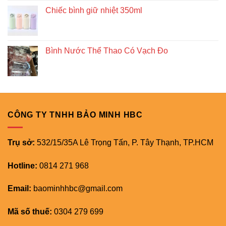
Chiếc bình giữ nhiệt 350ml
Bình Nước Thể Thao Có Vạch Đo
CÔNG TY TNHH BẢO MINH HBC
Trụ sở:
532/15/35A Lê Trọng Tấn, P. Tây Thạnh, TP.HCM
Hotline:
0814 271 968
Email:
baominhhbc@gmail.com
Mã số thuế:
0304 279 699