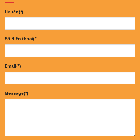
Họ tên(*)
Số điện thoại(*)
Email(*)
Message(*)