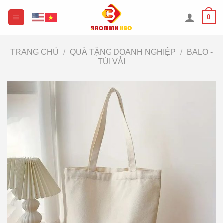
Chuyển
0
đến
nội
dung
TRANG CHỦ
/
QUÀ TẶNG DOANH NGHIỆP
/
BALO -
TÚI VẢI