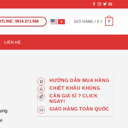
TLINE: 0814.271.968
0
GIỎ HÀNG /
0
₫
LIÊN HỆ
HƯỚNG DẪN MUA HÀNG
CHIẾT KHẤU KHỦNG
CẦN GIÁ SỈ ? CLICK
NGAY!
GIAO HÀNG TOÀN QUỐC
dụng
ợi