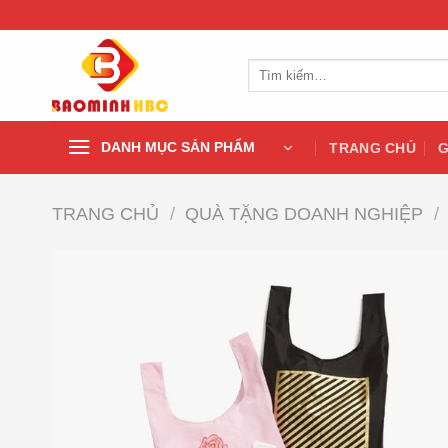
Chuyển
đến
nội
Tìm
dung
kiếm:
DANH MỤC SẢN PHẨM
TRANG CHỦ
G
TRANG CHỦ
/
QUÀ TẶNG DOANH NGHIỆP
/