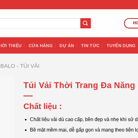
HO
IỚI THIỆU
CỬA HÀNG
DỰ ÁN
TIN TỨC
TUYỂN DỤNG
BALO - TÚI VẢI
Túi Vải Thời Trang Đa Năng
Chất liệu :
Chất liệu vải dù cao cấp, bền đẹp và nhẹ khi sử 
Bề mặt mềm mại, dễ gấp gọn và mang theo tiện l