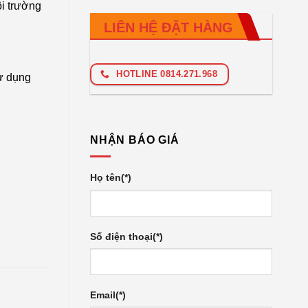
ôi trường
LIÊN HỆ ĐẶT HÀNG
HOTLINE 0814.271.968
sử dụng
NHẬN BÁO GIÁ
Họ tên(*)
Số điện thoại(*)
Email(*)