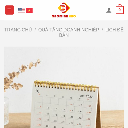
Chuyển
0
đến
nội
dung
TRANG CHỦ
/
QUÀ TẶNG DOANH NGHIỆP
/
LỊCH ĐỂ
BÀN