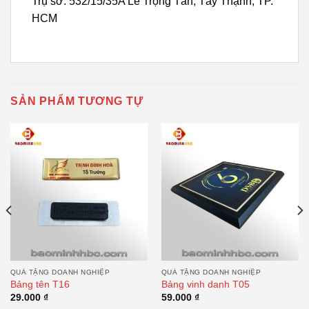
Trụ sở: 532/15/35A Lê Trọng Tấn, Tây Thạnh, TP.
HCM
SẢN PHẨM TƯƠNG TỰ
QUÀ TẶNG DOANH NGHIỆP
QUÀ TẶNG DOANH NGHIỆP
Bảng tên T16
Bảng vinh danh T05
29.000
₫
59.000
₫