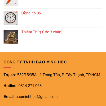
Đồng hồ 05
Thiềm Thừ( Cóc 3 chân)
CÔNG TY TNHH BẢO MINH HBC
Trụ sở:
532/15/35A Lê Trọng Tấn, P. Tây Thạnh, TP.HCM
Hotline:
0814 271 968
Email:
baominhhbc@gmail.com