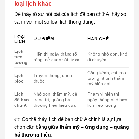
loại lịch khác
Để thấy rõ sự nổi bật của lịch để bàn chữ A, hãy so
sánh với một số loại lịch thông dụng:
LOẠI
ƯU ĐIỂM
HẠN CHẾ
LỊCH
Lịch
Hiển thị ngày tháng rõ
Không nhỏ gọn, khó
treo
ràng, dễ quan sát từ xa
di chuyển
tường
Cồng kềnh, chỉ treo
Lịch
Truyền thống, quen
tường, ít tính thẩm
bloc
thuộc
mỹ hiện đại
Lịch
Nhỏ gọn, thẩm mỹ, dễ
Phạm vi hiển thị
để bàn
trang trí, quảng bá
ngày tháng nhỏ hơn
chữ A
thương hiệu hiệu quả
lịch treo tường
👉 Có thể thấy, lịch để bàn chữ A chính là sự lựa
chọn cân bằng giữa
thẩm mỹ – ứng dụng – quảng
bá thương hiệu
.