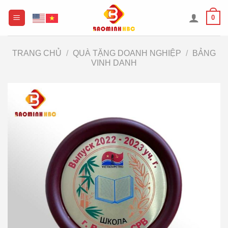
Chuyển
0
đến
nội
dung
TRANG CHỦ
/
QUÀ TẶNG DOANH NGHIỆP
/
BẢNG
VINH DANH