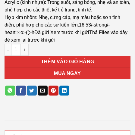
Acrylic (kính nhựa): Trong suốt, sáng bóng, nhẹ và an toàn,
phù hợp cho các thiết kế trẻ trung, tinh tế.
Hợp kim nhôm: Nhẹ, cứng cáp, mạ màu hoặc sơn tĩnh
điện, phù hợp cho các sự kiện lớn.​16:53/-strong/-
heart:>:o:-((:-hĐã gửi Xem trước khi gửiThả Files vào đây
để xem lại trước khi gửi
Bảng vinh danh T08 số lượng
THÊM VÀO GIỎ HÀNG
MUA NGAY