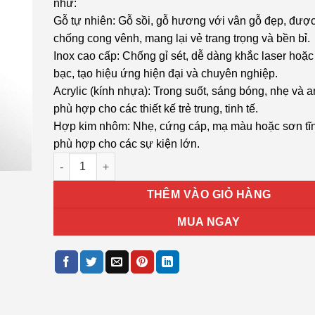
như:
Gỗ tự nhiên: Gỗ sồi, gỗ hương với vân gỗ đẹp, được
chống cong vênh, mang lại vẻ trang trọng và bền bỉ.
Inox cao cấp: Chống gỉ sét, dễ dàng khắc laser hoặ
bạc, tạo hiệu ứng hiện đại và chuyên nghiệp.
Acrylic (kính nhựa): Trong suốt, sáng bóng, nhẹ và a
phù hợp cho các thiết kế trẻ trung, tinh tế.
Hợp kim nhôm: Nhẹ, cứng cáp, mạ màu hoặc sơn tĩn
phù hợp cho các sự kiện lớn.
bảng vinh danh T13 số lượng
THÊM VÀO GIỎ HÀNG
MUA NGAY