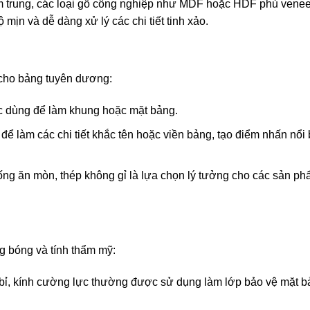
m trung, các loại gỗ công nghiệp như MDF hoặc HDF phủ venee
ịn và dễ dàng xử lý các chi tiết tinh xảo.
i cho bảng tuyên dương:
ợc dùng để làm khung hoặc mặt bảng.
để làm các chi tiết khắc tên hoặc viền bảng, tạo điểm nhấn nổi 
ống ăn mòn, thép không gỉ là lựa chọn lý tưởng cho các sản p
 bóng và tính thẩm mỹ:
n bỉ, kính cường lực thường được sử dụng làm lớp bảo vệ mặt 