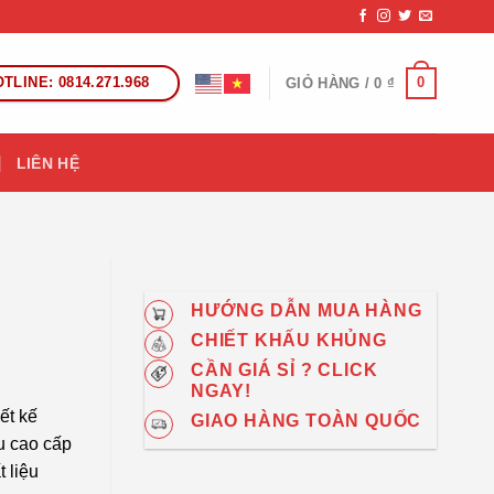
TLINE: 0814.271.968
0
GIỎ HÀNG /
0
₫
LIÊN HỆ
HƯỚNG DẪN MUA HÀNG
CHIẾT KHẤU KHỦNG
CẦN GIÁ SỈ ? CLICK
NGAY!
ết kế
GIAO HÀNG TOÀN QUỐC
u cao cấp
 liệu