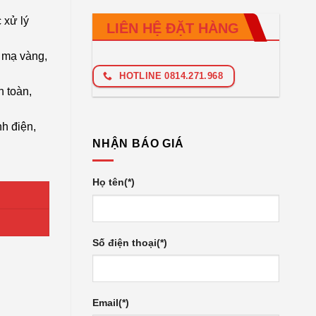
 xử lý
LIÊN HỆ ĐẶT HÀNG
c mạ vàng,
HOTLINE 0814.271.968
n toàn,
h điện,
NHẬN BÁO GIÁ
Họ tên(*)
Số điện thoại(*)
Email(*)