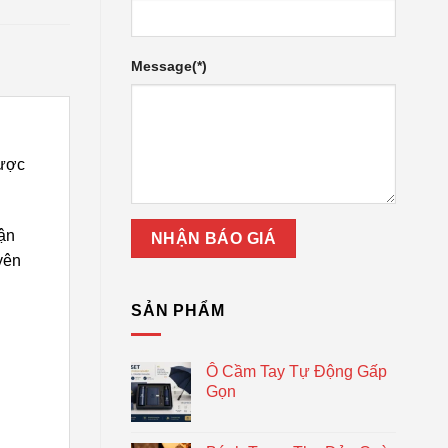
Message(*)
được
ận
yên
SẢN PHẨM
Ô Cầm Tay Tự Động Gấp
Gọn