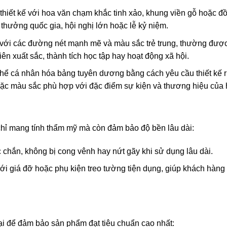
thiết kế với hoa văn chạm khắc tinh xảo, khung viền gỗ hoặc đ
i thưởng quốc gia, hội nghị lớn hoặc lễ kỷ niệm.
ản với các đường nét mạnh mẽ và màu sắc trẻ trung, thường đượ
n xuất sắc, thành tích học tập hay hoạt động xã hội.
thể cá nhân hóa bảng tuyên dương bằng cách yêu cầu thiết kế r
oặc màu sắc phù hợp với đặc điểm sự kiện và thương hiệu của 
ỉ mang tính thẩm mỹ mà còn đảm bảo độ bền lâu dài:
c chắn, không bị cong vênh hay nứt gãy khi sử dụng lâu dài.
i giá đỡ hoặc phụ kiện treo tường tiện dụng, giúp khách hàng
i để đảm bảo sản phẩm đạt tiêu chuẩn cao nhất: