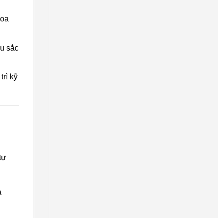
hoa
àu sắc
rì kỹ
tự
ả