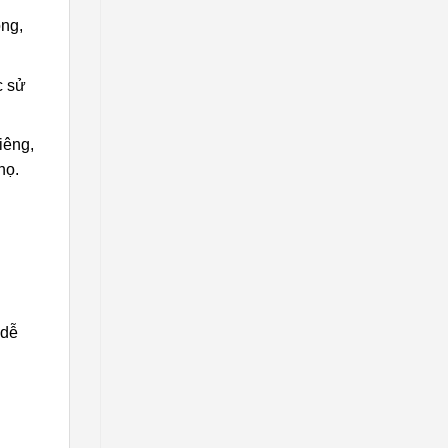
ồng,
c sử
iêng,
họ.
 dễ