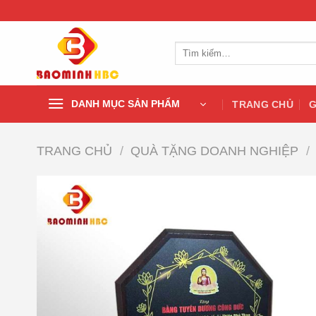
Chuyển
đến
nội
Tìm
dung
kiếm:
DANH MỤC SẢN PHẨM
TRANG CHỦ
G
TRANG CHỦ
/
QUÀ TẶNG DOANH NGHIỆP
/