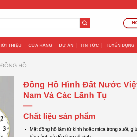
HO
IỚI THIỆU
CỬA HÀNG
DỰ ÁN
TIN TỨC
TUYỂN DỤNG
ĐỒNG HỒ
Đồng Hồ Hình Đất Nước Việ
Nam Và Các Lãnh Tụ
Chất liệu sản phẩm
Mặt đồng hồ làm từ kính hoặc mica trong suốt, gi
hình ảnh và dễ dàng vệ sinh.