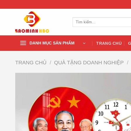
Chuyển
đến
nội
Tìm
dung
kiếm:
DANH MỤC SẢN PHẨM
TRANG CHỦ
G
TRANG CHỦ
/
QUÀ TẶNG DOANH NGHIỆP
/