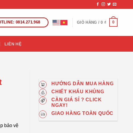
TLINE: 0814.271.968
0
GIỎ HÀNG /
0
₫
LIÊN HỆ
t
HƯỚNG DẪN MUA HÀNG
CHIẾT KHẤU KHỦNG
CẦN GIÁ SỈ ? CLICK
NGAY!
GIAO HÀNG TOÀN QUỐC
úp bảo vệ