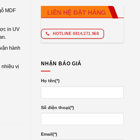
 gỗ MDF
LIÊN HỆ ĐẶT HÀNG
ược in UV
HOTLINE 0814.271.968
an.
 vận hành
NHẬN BÁO GIÁ
 nhiều vị
Họ tên(*)
Số điện thoại(*)
Email(*)