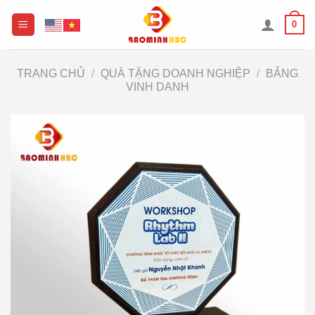
Chuyển
0
đến
nội
dung
TRANG CHỦ
/
QUÀ TẶNG DOANH NGHIỆP
/
BẢNG
VINH DANH