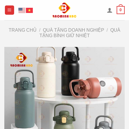
Chuyển
0
đến
nội
dung
TRANG CHỦ
/
QUÀ TẶNG DOANH NGHIỆP
/
QUÀ
TẶNG BÌNH GIỮ NHIỆT