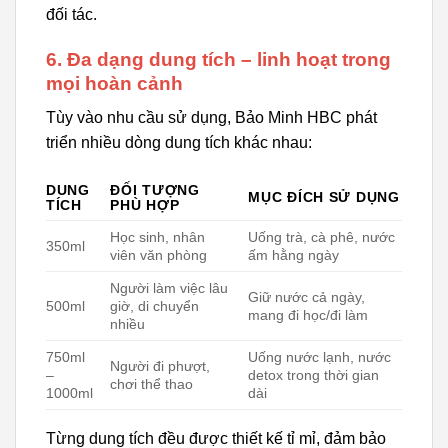
đối tác.
6. Đa dạng dung tích – linh hoạt trong
mọi hoàn cảnh
Tùy vào nhu cầu sử dụng, Bảo Minh HBC phát
triển nhiều dòng dung tích khác nhau:
DUNG
ĐỐI TƯỢNG
MỤC ĐÍCH SỬ DỤNG
TÍCH
PHÙ HỢP
Học sinh, nhân
Uống trà, cà phê, nước
350ml
viên văn phòng
ấm hằng ngày
Người làm việc lâu
Giữ nước cả ngày,
500ml
giờ, di chuyển
mang đi học/đi làm
nhiều
750ml
Uống nước lạnh, nước
Người đi phượt,
–
detox trong thời gian
chơi thể thao
1000ml
dài
Từng dung tích đều được thiết kế tỉ mỉ, đảm bảo