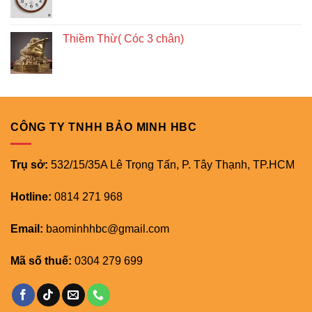
Thiềm Thừ( Cóc 3 chân)
CÔNG TY TNHH BẢO MINH HBC
Trụ sở:
532/15/35A Lê Trọng Tấn, P. Tây Thạnh, TP.HCM
Hotline:
0814 271 968
Email:
baominhhbc@gmail.com
Mã số thuế:
0304 279 699