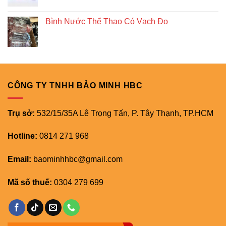
Bình Nước Thể Thao Có Vạch Đo
CÔNG TY TNHH BẢO MINH HBC
Trụ sở:
532/15/35A Lê Trọng Tấn, P. Tây Thạnh, TP.HCM
Hotline:
0814 271 968
Email:
baominhhbc@gmail.com
Mã số thuế:
0304 279 699