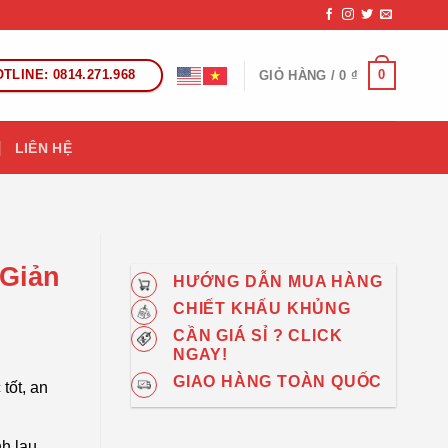
TLINE: 0814.271.968
0
GIỎ HÀNG /
0
₫
LIÊN HỆ
 Giản
HƯỚNG DẪN MUA HÀNG
CHIẾT KHẤU KHỦNG
CẦN GIÁ SỈ ? CLICK
NGAY!
GIAO HÀNG TOÀN QUỐC
 tốt, an
nh lau