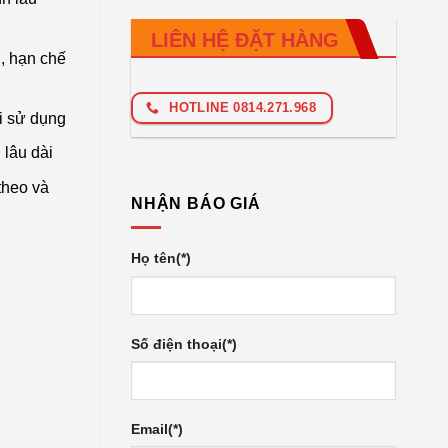
LIÊN HỆ ĐẶT HÀNG
h, hạn chế
HOTLINE 0814.271.968
hi sử dụng
 lâu dài
theo và
NHẬN BÁO GIÁ
Họ tên(*)
Số điện thoại(*)
Email(*)