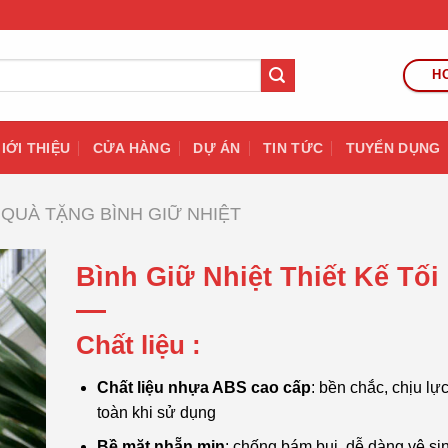
HO
IỚI THIỆU
CỬA HÀNG
DỰ ÁN
TIN TỨC
TUYỂN DỤNG
QUÀ TẶNG BÌNH GIỮ NHIỆT
Bình Giữ Nhiệt Thiết Kế Tối
Chất liệu :
Chất liệu nhựa ABS cao cấp
: bền chắc, chịu lực
toàn khi sử dụng
Bề mặt nhẵn mịn
: chống bám bụi, dễ dàng vệ si