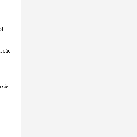
ời
a các
u sử