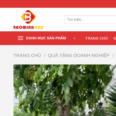
Chuyển
đến
nội
Tìm
dung
kiếm:
DANH MỤC SẢN PHẨM
TRANG CHỦ
G
TRANG CHỦ
/
QUÀ TẶNG DOANH NGHIỆP
/