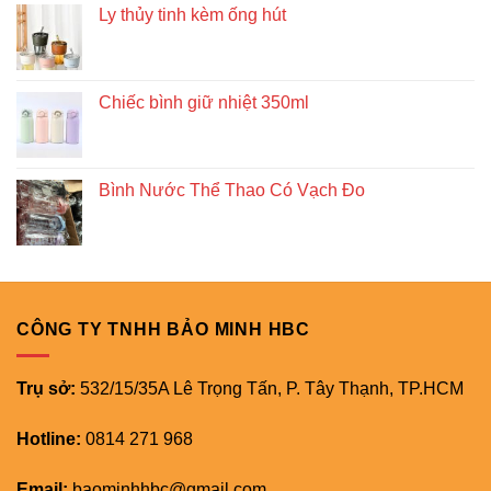
Ly thủy tinh kèm ống hút
Chiếc bình giữ nhiệt 350ml
Bình Nước Thể Thao Có Vạch Đo
CÔNG TY TNHH BẢO MINH HBC
Trụ sở:
532/15/35A Lê Trọng Tấn, P. Tây Thạnh, TP.HCM
Hotline:
0814 271 968
Email:
baominhhbc@gmail.com