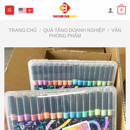
Chuyển
0
đến
nội
dung
TRANG CHỦ
/
QUÀ TẶNG DOANH NGHIỆP
/
VĂN
PHÒNG PHẨM