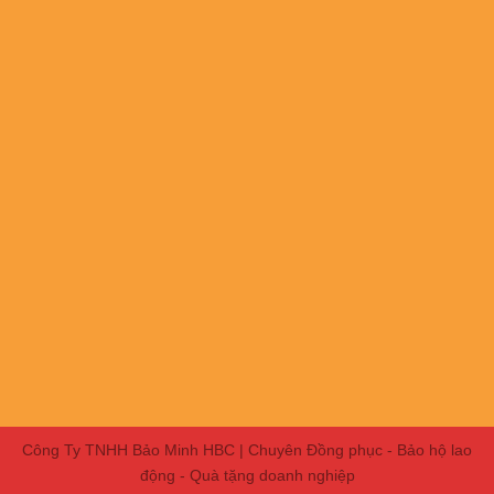
Công Ty TNHH Bảo Minh HBC | Chuyên Đồng phục - Bảo hộ lao
động - Quà tặng doanh nghiệp