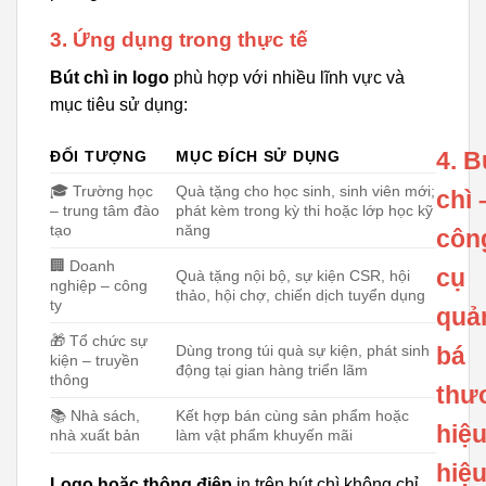
3. Ứng dụng trong thực tế
Bút chì in logo
phù hợp với nhiều lĩnh vực và
mục tiêu sử dụng:
4. B
ĐỐI TƯỢNG
MỤC ĐÍCH SỬ DỤNG
🎓 Trường học
Quà tặng cho học sinh, sinh viên mới;
chì 
– trung tâm đào
phát kèm trong kỳ thi hoặc lớp học kỹ
tạo
năng
côn
🏢 Doanh
cụ
Quà tặng nội bộ, sự kiện CSR, hội
nghiệp – công
thảo, hội chợ, chiến dịch tuyển dụng
ty
quả
🎁 Tổ chức sự
Dùng trong túi quà sự kiện, phát sinh
bá
kiện – truyền
động tại gian hàng triển lãm
thông
thư
📚 Nhà sách,
Kết hợp bán cùng sản phẩm hoặc
hiệ
nhà xuất bản
làm vật phẩm khuyến mãi
hiệ
Logo hoặc thông điệp
in trên bút chì không chỉ