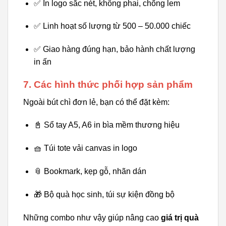
✅ In logo sắc nét, không phai, chống lem
✅ Linh hoạt số lượng từ 500 – 50.000 chiếc
✅ Giao hàng đúng hạn, bảo hành chất lượng
in ấn
7. Các hình thức phối hợp sản phẩm
Ngoài bút chì đơn lẻ, bạn có thể đặt kèm:
📓 Sổ tay A5, A6 in bìa mềm thương hiệu
🧺 Túi tote vải canvas in logo
📎 Bookmark, kẹp gỗ, nhãn dán
🎁 Bộ quà học sinh, túi sự kiện đồng bộ
Những combo như vậy giúp nâng cao
giá trị quà