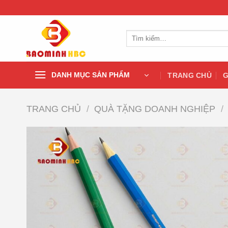
Chuyển
đến
nội
Tìm
dung
kiếm:
DANH MỤC SẢN PHẨM
TRANG CHỦ
G
TRANG CHỦ
/
QUÀ TẶNG DOANH NGHIỆP
/