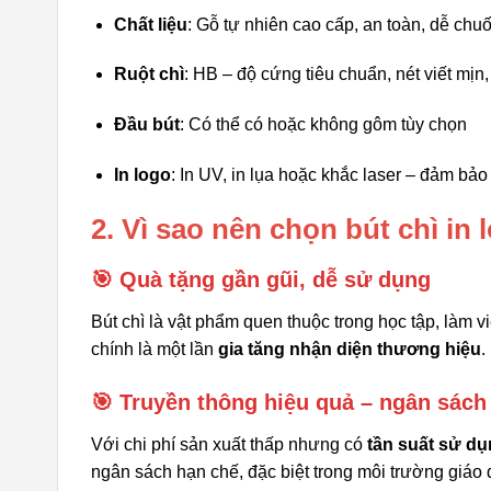
Chất liệu
: Gỗ tự nhiên cao cấp, an toàn, dễ chuố
Ruột chì
: HB – độ cứng tiêu chuẩn, nét viết mịn
Đầu bút
: Có thể có hoặc không gôm tùy chọn
In logo
: In UV, in lụa hoặc khắc laser – đảm bảo 
2. Vì sao nên chọn bút chì i
🎯 Quà tặng gần gũi, dễ sử dụng
Bút chì là vật phẩm quen thuộc trong học tập, làm vi
chính là một lần
gia tăng nhận diện thương hiệu
.
🎯 Truyền thông hiệu quả – ngân sách 
Với chi phí sản xuất thấp nhưng có
tần suất sử d
ngân sách hạn chế, đặc biệt trong môi trường giáo