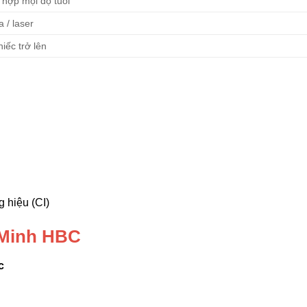
 hợp mọi độ tuổi
a / laser
iếc trở lên
 hiệu (CI)
o Minh HBC
c