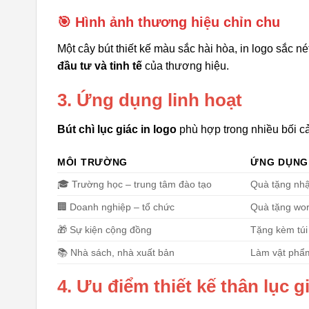
🎯 Hình ảnh thương hiệu chỉn chu
Một cây bút thiết kế màu sắc hài hòa, in logo sắc n
đầu tư và tinh tế
của thương hiệu.
3. Ứng dụng linh hoạt
Bút chì lục giác in logo
phù hợp trong nhiều bối c
MÔI TRƯỜNG
ỨNG DỤNG
🎓 Trường học – trung tâm đào tạo
Quà tặng nhập
🏢 Doanh nghiệp – tổ chức
Quà tặng wor
🎁 Sự kiện cộng đồng
Tặng kèm túi 
📚 Nhà sách, nhà xuất bản
Làm vật phẩ
4. Ưu điểm thiết kế thân lục g