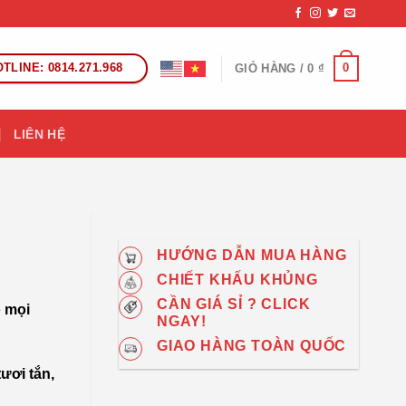
TLINE: 0814.271.968
0
GIỎ HÀNG /
0
₫
LIÊN HỆ
HƯỚNG DẪN MUA HÀNG
CHIẾT KHẤU KHỦNG
CẦN GIÁ SỈ ? CLICK
o mọi
NGAY!
GIAO HÀNG TOÀN QUỐC
tươi tắn,