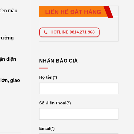
 bền màu
LIÊN HỆ ĐẶT HÀNG
HOTLINE 0814.271.968
trường
ận diện
NHẬN BÁO GIÁ
Họ tên(*)
lớn, giao
Số điện thoại(*)
Email(*)