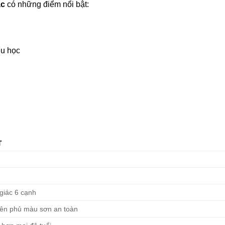
ác
có những điểm nổi bật:
ểu học
T
giác 6 cạnh
iên phủ màu sơn an toàn