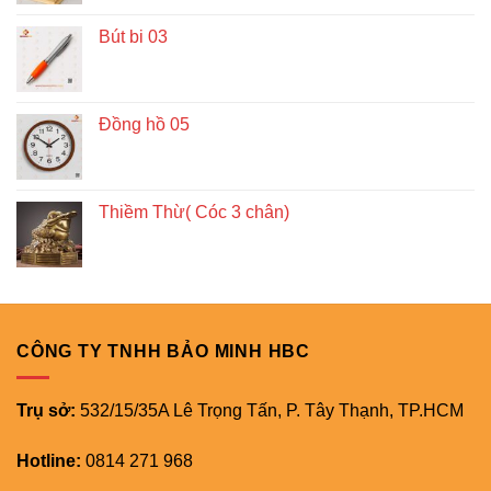
Bút bi 03
Đồng hồ 05
Thiềm Thừ( Cóc 3 chân)
CÔNG TY TNHH BẢO MINH HBC
Trụ sở:
532/15/35A Lê Trọng Tấn, P. Tây Thạnh, TP.HCM
Hotline:
0814 271 968