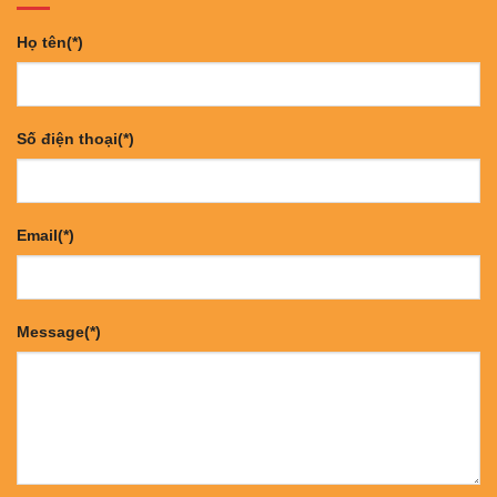
Họ tên(*)
Số điện thoại(*)
Email(*)
Message(*)