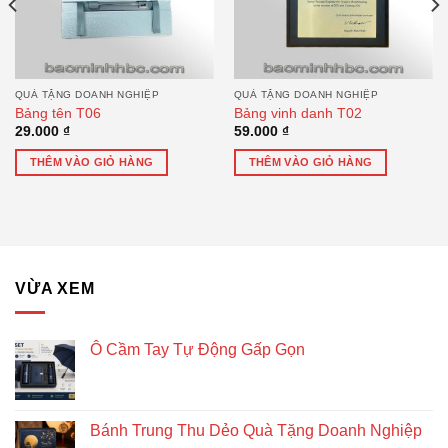
QUÀ TẶNG DOANH NGHIỆP
QUÀ TẶNG DOANH NGHIỆP
Bảng tên T06
Bảng vinh danh T02
29.000
₫
59.000
₫
THÊM VÀO GIỎ HÀNG
THÊM VÀO GIỎ HÀNG
VỪA XEM
Ô Cầm Tay Tự Động Gấp Gọn
Bánh Trung Thu Dẻo Quà Tặng Doanh Nghiệp