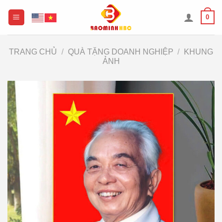
Chuyển
0
đến
nội
dung
TRANG CHỦ
/
QUÀ TẶNG DOANH NGHIỆP
/
KHUNG
ẢNH