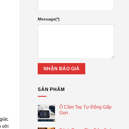
Message(*)
SẢN PHẨM
Ô Cầm Tay Tự Động Gấp
Gọn
 giác
o với