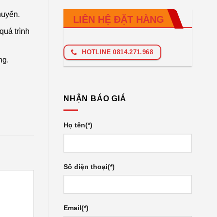
huyển.
LIÊN HỆ ĐẶT HÀNG
quá trình
HOTLINE 0814.271.968
ng.
NHẬN BÁO GIÁ
Họ tên(*)
Số điện thoại(*)
Email(*)