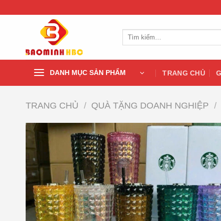
Chuyển
đến
nội
Tìm
dung
kiếm:
DANH MỤC SẢN PHẨM
TRANG CHỦ
G
TRANG CHỦ
/
QUÀ TẶNG DOANH NGHIỆP
/