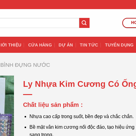
HO
IỚI THIỆU
CỬA HÀNG
DỰ ÁN
TIN TỨC
TUYỂN DỤNG
BÌNH ĐỰNG NƯỚC
Ly Nhựa Kim Cương Có Ống
Chất liệu sản phẩm :
Nhựa cao cấp trong suốt, bền đẹp và chắc chắn.
Bề mặt vân kim cương nổi độc đáo, tạo hiệu ứng 
sang trọng.