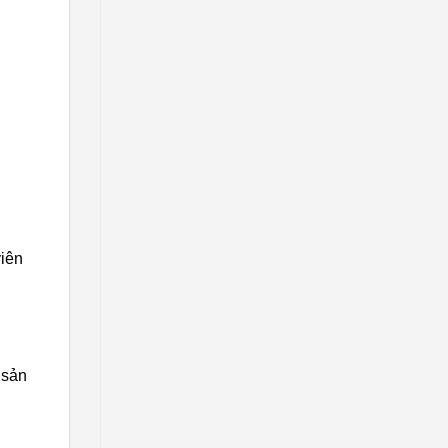
viên
 sản