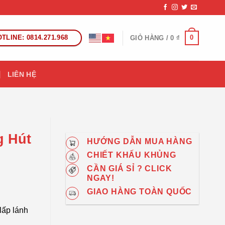
TLINE: 0814.271.968
0
GIỎ HÀNG /
0
₫
LIÊN HỆ
 Hút
HƯỚNG DẪN MUA HÀNG
CHIẾT KHẤU KHỦNG
CẦN GIÁ SỈ ? CLICK
NGAY!
GIAO HÀNG TOÀN QUỐC
lấp lánh