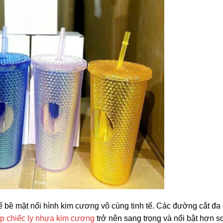
kế bề mặt nổi hình kim cương vô cùng tinh tế. Các đường cắt đa
úp chiếc ly nhựa kim cương
trở nên sang trọng và nổi bật hơn s