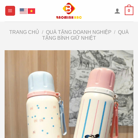
Chuyển
0
đến
nội
dung
TRANG CHỦ
/
QUÀ TẶNG DOANH NGHIỆP
/
QUÀ
TẶNG BÌNH GIỮ NHIỆT