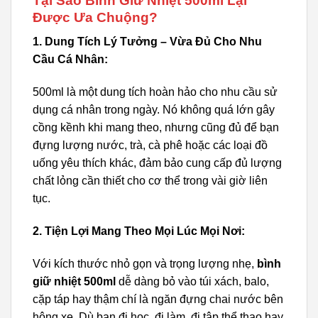
Tại Sao Bình Giữ Nhiệt 500ml Lại
Được Ưa Chuộng?
1. Dung Tích Lý Tưởng – Vừa Đủ Cho Nhu
Cầu Cá Nhân:
500ml là một dung tích hoàn hảo cho nhu cầu sử
dụng cá nhân trong ngày. Nó không quá lớn gây
cồng kềnh khi mang theo, nhưng cũng đủ để bạn
đựng lượng nước, trà, cà phê hoặc các loại đồ
uống yêu thích khác, đảm bảo cung cấp đủ lượng
chất lỏng cần thiết cho cơ thể trong vài giờ liên
tục.
2. Tiện Lợi Mang Theo Mọi Lúc Mọi Nơi:
Với kích thước nhỏ gọn và trọng lượng nhẹ,
bình
giữ nhiệt 500ml
dễ dàng bỏ vào túi xách, balo,
cặp táp hay thậm chí là ngăn đựng chai nước bên
hông xe. Dù bạn đi học, đi làm, đi tập thể thao hay