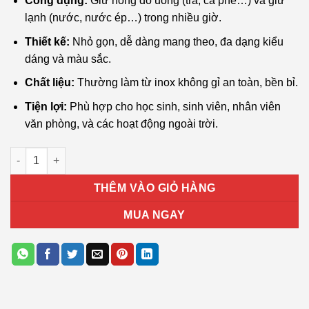
Công dụng:
Giữ nóng đồ uống (trà, cà phê…) và giữ
lạnh (nước, nước ép…) trong nhiều giờ.
Thiết kế:
Nhỏ gọn, dễ dàng mang theo, đa dạng kiểu
dáng và màu sắc.
Chất liệu:
Thường làm từ inox không gỉ an toàn, bền bỉ.
Tiện lợi:
Phù hợp cho học sinh, sinh viên, nhân viên
văn phòng, và các hoạt động ngoài trời.
Bình giữ nhiệt 500ml số lượng
THÊM VÀO GIỎ HÀNG
MUA NGAY