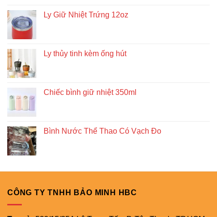
Ly Giữ Nhiệt Trứng 12oz
Ly thủy tinh kèm ống hút
Chiếc bình giữ nhiệt 350ml
Bình Nước Thể Thao Có Vạch Đo
CÔNG TY TNHH BẢO MINH HBC