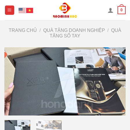
Chuyển
0
đến
nội
dung
TRANG CHỦ
/
QUÀ TẶNG DOANH NGHIỆP
/
QUÀ
TẶNG SỔ TAY