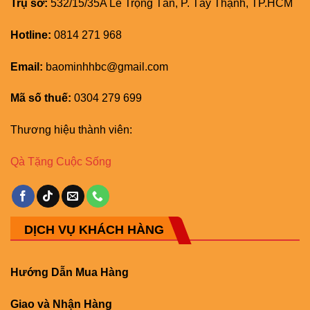
Trụ sở:
532/15/35A Lê Trọng Tấn, P. Tây Thạnh, TP.HCM
Hotline:
0814 271 968
Email:
baominhhbc@gmail.com
Mã số thuế:
0304 279 699
Thương hiệu thành viên:
Qà Tặng Cuộc Sống
DỊCH VỤ KHÁCH HÀNG
Hướng Dẫn Mua Hàng
Giao và Nhận Hàng