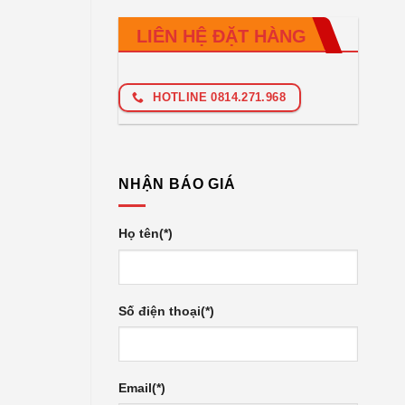
LIÊN HỆ ĐẶT HÀNG
HOTLINE 0814.271.968
NHẬN BÁO GIÁ
Họ tên(*)
Số điện thoại(*)
Email(*)