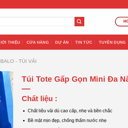
HO
IỚI THIỆU
CỬA HÀNG
DỰ ÁN
TIN TỨC
TUYỂN DỤNG
BALO - TÚI VẢI
Túi Tote Gấp Gọn Mini Đa N
Chất liệu :
Chất liệu vải dù cao cấp, nhẹ và bền chắc
Bề mặt mịn đẹp, chống thấm nước nhẹ