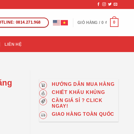
TLINE: 0814.271.968
0
GIỎ HÀNG /
0
₫
LIÊN HỆ
ăng
HƯỚNG DẪN MUA HÀNG
CHIẾT KHẤU KHỦNG
CẦN GIÁ SỈ ? CLICK
NGAY!
GIAO HÀNG TOÀN QUỐC