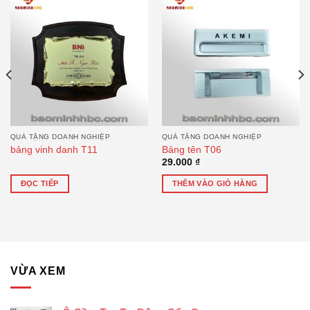
QUÀ TẶNG DOANH NGHIỆP
QUÀ TẶNG DOANH NGHIỆP
bảng vinh danh T11
Bảng tên T06
29.000
₫
ĐỌC TIẾP
THÊM VÀO GIỎ HÀNG
VỪA XEM