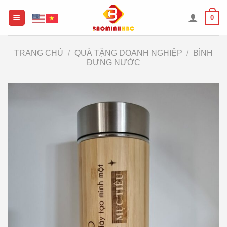
Chuyển
0
đến
nội
dung
TRANG CHỦ
/
QUÀ TẶNG DOANH NGHIỆP
/
BÌNH
ĐỰNG NƯỚC