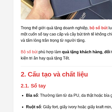
Trong thế giới quà tặng doanh nghiệp,
bộ sổ bút
lu
một cuốn sổ tay cao cấp và cây bút tinh tế không c
và tấm lòng trân trọng từ người tặng.
Bộ sổ bút
phù hợp làm
quà tặng khách hàng, đối 
kiện tri ân hay quà tặng Tết.
2. Cấu tạo và chất liệu
2.1. Sổ tay
Bìa sổ
: Thường làm từ da PU, da thật hoặc bìa g
Ruột sổ
: Giấy fort, giấy ivory hoặc giấy kraft mị