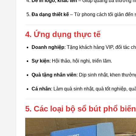
Dễ in logo, khắc tên
– Giúp quảng bá thương hiệ
Đa dạng thiết kế
– Từ phong cách tối giản đến 
4. Ứng dụng thực tế
Doanh nghiệp
: Tặng khách hàng VIP, đối tác ch
Sự kiện
: Hội thảo, hội nghị, triển lãm.
Quà tặng nhân viên
: Dịp sinh nhật, khen thưởn
Cá nhân
: Làm quà sinh nhật, quà tốt nghiệp, qu
5. Các loại bộ sổ bút phổ biến