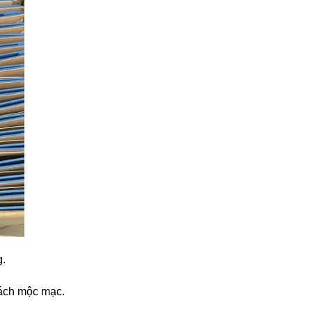
g.
cách mộc mạc.