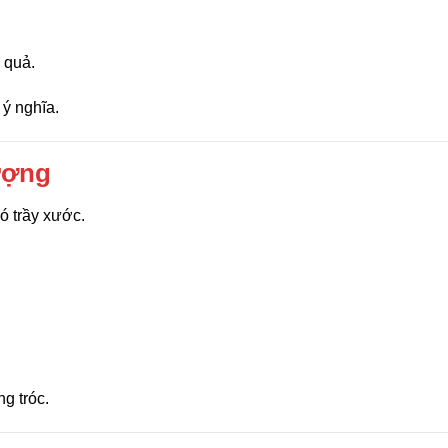
 quả.
ý nghĩa.
ượng
ó trầy xước.
ng tróc.