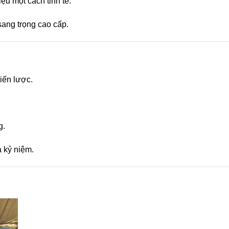
u một cách tinh tế.
sang trọng cao cấp.
iến lược.
g.
à kỷ niệm.