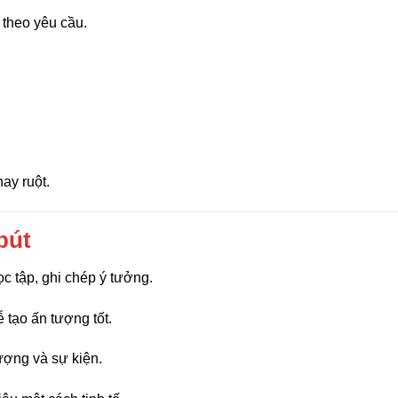
g theo yêu cầu.
ay ruột.
bút
c tập, ghi chép ý tưởng.
ễ tạo ấn tượng tốt.
ượng và sự kiện.