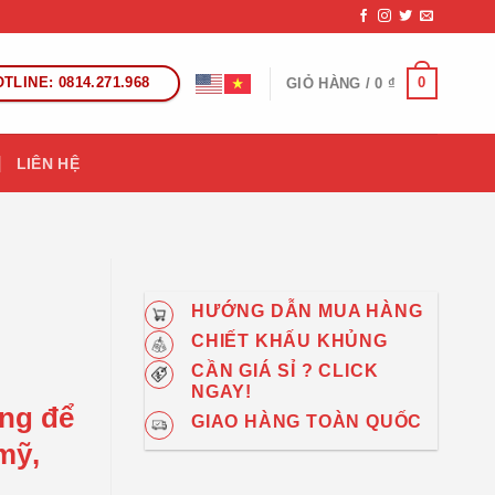
TLINE: 0814.271.968
0
GIỎ HÀNG /
0
₫
LIÊN HỆ
HƯỚNG DẪN MUA HÀNG
CHIẾT KHẤU KHỦNG
CẦN GIÁ SỈ ? CLICK
NGAY!
ng để
GIAO HÀNG TOÀN QUỐC
mỹ,