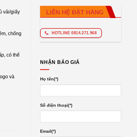
LIÊN HỆ ĐẶT HÀNG
 vải/giấy
HOTLINE 0814.271.968
t êm, chống
p, có thể
NHẬN BÁO GIÁ
logo và
Họ tên(*)
Số điện thoại(*)
Email(*)