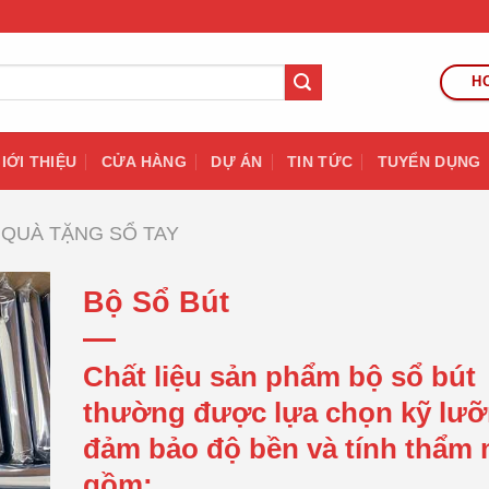
HO
IỚI THIỆU
CỬA HÀNG
DỰ ÁN
TIN TỨC
TUYỂN DỤNG
QUÀ TẶNG SỔ TAY
Bộ Sổ Bút
Chất liệu sản phẩm bộ sổ bút
thường được lựa chọn kỹ lưỡ
đảm bảo độ bền và tính thẩm 
gồm: