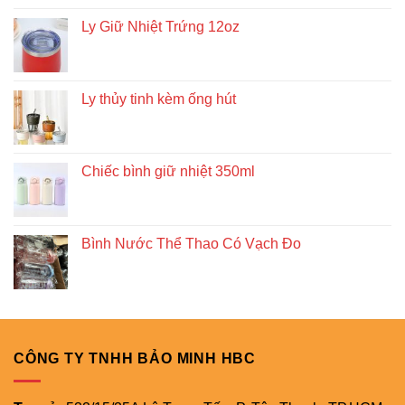
Ly Giữ Nhiệt Trứng 12oz
Ly thủy tinh kèm ống hút
Chiếc bình giữ nhiệt 350ml
Bình Nước Thể Thao Có Vạch Đo
CÔNG TY TNHH BẢO MINH HBC