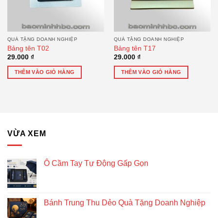
QUÀ TẶNG DOANH NGHIỆP
QUÀ TẶNG DOANH NGHIỆP
Bảng tên T02
Bảng tên T17
29.000
₫
29.000
₫
THÊM VÀO GIỎ HÀNG
THÊM VÀO GIỎ HÀNG
VỪA XEM
Ô Cầm Tay Tự Động Gấp Gọn
Bánh Trung Thu Dẻo Quà Tặng Doanh Nghiệp