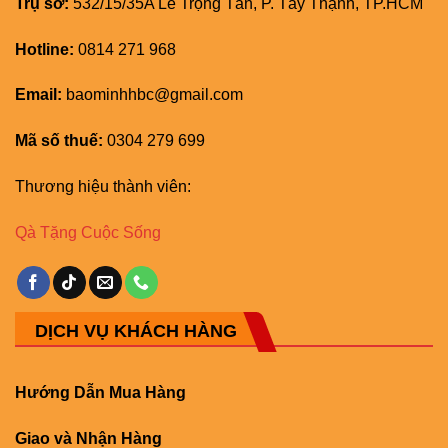
Trụ sở:
532/15/35A Lê Trọng Tấn, P. Tây Thạnh, TP.HCM
Hotline:
0814 271 968
Email:
baominhhbc@gmail.com
Mã số thuế:
0304 279 699
Thương hiệu thành viên:
Qà Tặng Cuộc Sống
DỊCH VỤ KHÁCH HÀNG
Hướng Dẫn Mua Hàng
Giao và Nhận Hàng