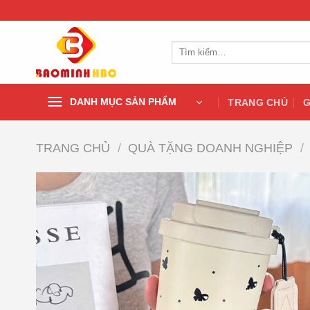
Chuyển
đến
nội
Tìm
dung
kiếm:
DANH MỤC SẢN PHẨM
TRANG CHỦ
G
TRANG CHỦ
/
QUÀ TẶNG DOANH NGHIỆP
/