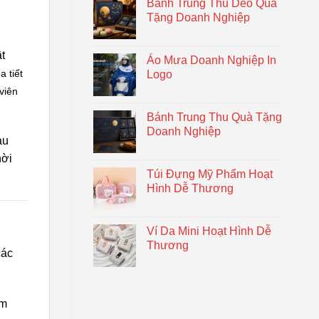
Bánh Trung Thu Dẻo Quà
Tặng Doanh Nghiệp
t
Áo Mưa Doanh Nghiệp In
 tiết
Logo
viên
Bánh Trung Thu Quà Tặng
Doanh Nghiệp
àu
hời
Túi Đựng Mỹ Phẩm Hoạt
Hình Dễ Thương
Ví Da Mini Hoạt Hình Dễ
Thương
các
èm