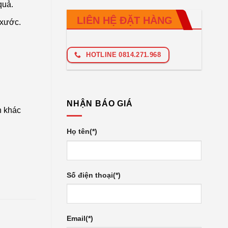
quả.
LIÊN HỆ ĐẶT HÀNG
 xước.
HOTLINE 0814.271.968
NHẬN BÁO GIÁ
n khác
Họ tên(*)
Số điện thoại(*)
Email(*)