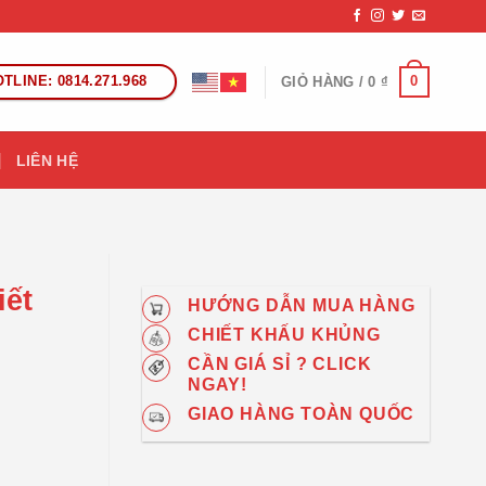
TLINE: 0814.271.968
0
GIỎ HÀNG /
0
₫
LIÊN HỆ
iết
HƯỚNG DẪN MUA HÀNG
CHIẾT KHẤU KHỦNG
CẦN GIÁ SỈ ? CLICK
NGAY!
GIAO HÀNG TOÀN QUỐC