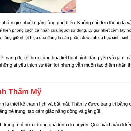
 phẩm giữ nhiệt ngày càng phổ biến. Không chỉ đơn thuần là vậ
ể hiện phong cách cá nhân của người sử dụng. Ly giữ nhiệt cầm tay họa
hả năng giữ nhiệt hiệu quả đang là sản phẩm được nhiều học sinh, sinh 
ê mang đi, kết hợp cùng họa tiết hoạt hình đáng yêu và gam m
những ai yêu thích sự tiện lợi nhưng vẫn muốn tạo điểm nhấn t
ính Thẩm Mỹ
h là thiết kế thanh lịch và bắt mắt. Thân ly được trang trí bằng 
rắng trẻ trung, tạo cảm giác năng động và gần gũi.
 trạng rò rỉ nước trong quá trình di chuyển. Quai xách vải đi k