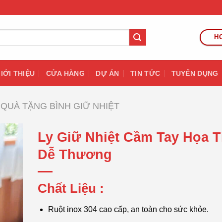
HO
IỚI THIỆU
CỬA HÀNG
DỰ ÁN
TIN TỨC
TUYỂN DỤNG
QUÀ TẶNG BÌNH GIỮ NHIỆT
Ly Giữ Nhiệt Cầm Tay Họa T
Dễ Thương
Chất Liệu :
Ruột inox 304 cao cấp, an toàn cho sức khỏe.