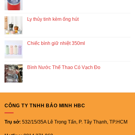
Ly thủy tinh kèm ống hút
Chiếc bình giữ nhiệt 350ml
Bình Nước Thể Thao Có Vạch Đo
CÔNG TY TNHH BẢO MINH HBC
Trụ sở:
532/15/35A Lê Trọng Tấn, P. Tây Thạnh, TP.HCM