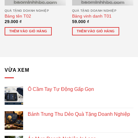
QUÀ TẶNG DOANH NGHIỆP
QUÀ TẶNG DOANH NGHIỆP
Bảng tên T02
Bảng vinh danh T01
29.000
₫
59.000
₫
THÊM VÀO GIỎ HÀNG
THÊM VÀO GIỎ HÀNG
VỪA XEM
Ô Cầm Tay Tự Động Gấp Gọn
Bánh Trung Thu Dẻo Quà Tặng Doanh Nghiệp