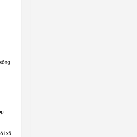
 sống
óp
với xã