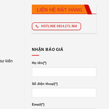
LIÊN HỆ ĐẶT HÀNG
HOTLINE 0814.271.968
NHẬN BÁO GIÁ
sự kiện
Họ tên(*)
Số điện thoại(*)
Email(*)