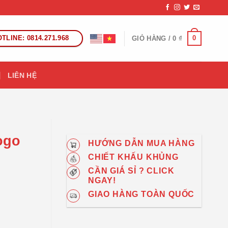
TLINE: 0814.271.968
0
GIỎ HÀNG /
0
₫
LIÊN HỆ
ogo
HƯỚNG DẪN MUA HÀNG
CHIẾT KHẤU KHỦNG
CẦN GIÁ SỈ ? CLICK
NGAY!
GIAO HÀNG TOÀN QUỐC