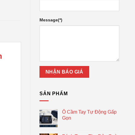
Message(*)
n
SẢN PHẨM
Ô Cầm Tay Tự Động Gấp
Gọn