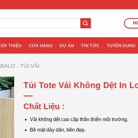
HO
IỚI THIỆU
CỬA HÀNG
DỰ ÁN
TIN TỨC
TUYỂN DỤNG
BALO - TÚI VẢI
Túi Tote Vải Không Dệt In L
Chất Liệu :
Vải không dệt cao cấp thân thiện môi trường.
Bề mặt dày dặn, bền đẹp.