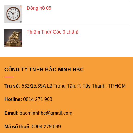
Đồng hồ 05
Thiềm Thừ( Cóc 3 chân)
CÔNG TY TNHH BẢO MINH HBC
Trụ sở:
532/15/35A Lê Trọng Tấn, P. Tây Thạnh, TP.HCM
Hotline:
0814 271 968
Email:
baominhhbc@gmail.com
Mã số thuế:
0304 279 699