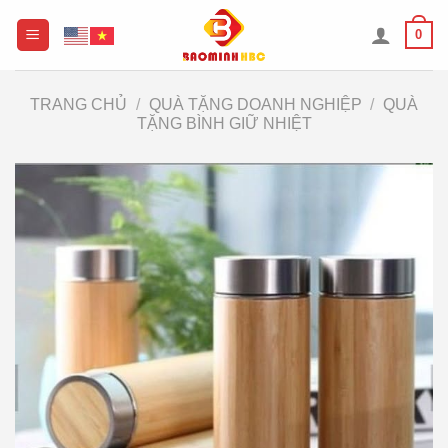
Chuyển
0
đến
nội
dung
TRANG CHỦ
/
QUÀ TẶNG DOANH NGHIỆP
/
QUÀ
TẶNG BÌNH GIỮ NHIỆT