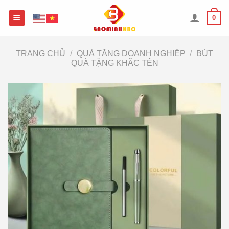
Chuyển
0
đến
nội
dung
TRANG CHỦ
/
QUÀ TẶNG DOANH NGHIỆP
/
BÚT
QUÀ TẶNG KHẮC TÊN