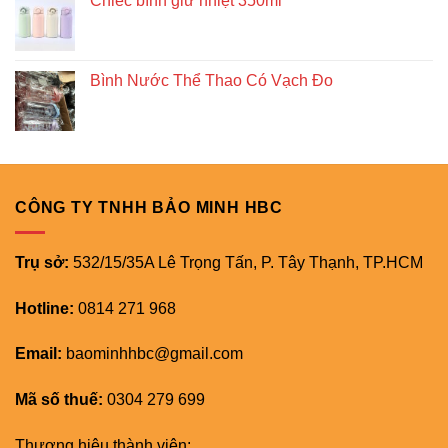
Chiếc bình giữ nhiệt 350ml
Bình Nước Thể Thao Có Vạch Đo
CÔNG TY TNHH BẢO MINH HBC
Trụ sở:
532/15/35A Lê Trọng Tấn, P. Tây Thạnh, TP.HCM
Hotline:
0814 271 968
Email:
baominhhbc@gmail.com
Mã số thuế:
0304 279 699
Thương hiệu thành viên: