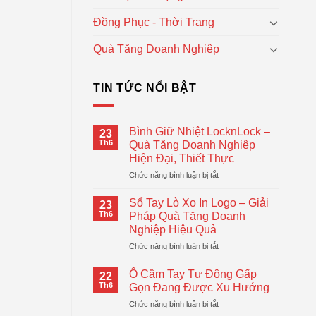
Đồng Phục - Thời Trang
Quà Tặng Doanh Nghiệp
TIN TỨC NỔI BẬT
Bình Giữ Nhiệt LocknLock –
23
Th6
Quà Tặng Doanh Nghiệp
Hiện Đại, Thiết Thực
ở
Chức năng bình luận bị tắt
Bình
Giữ
Sổ Tay Lò Xo In Logo – Giải
23
Nhiệt
Th6
Pháp Quà Tặng Doanh
LocknLock
Nghiệp Hiệu Quả
–
ở
Chức năng bình luận bị tắt
Quà
Sổ
Tặng
Tay
Doanh
Ô Cầm Tay Tự Động Gấp
22
Lò
Nghiệp
Th6
Gọn Đang Được Xu Hướng
Xo
Hiện
ở
Chức năng bình luận bị tắt
In
Đại,
Ô