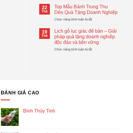
Logo
Thiết
Cầm
–
Top Mẫu Bánh Trung Thu
Thực
22
Tay
Giải
Th6
Dẻo Quà Tặng Doanh Nghiệp
Tự
Pháp
ở
Chức năng bình luận bị tắt
Động
Quà
Top
Gấp
Tặng
Mẫu
Gọn
Lịch gỗ lục giác để bàn – Giải
Doanh
19
Bánh
Đang
Th6
pháp quà tặng doanh nghiệp
Nghiệp
Trung
Được
Hiệu
độc đáo và bền vững
Thu
Xu
Quả
ở
Chức năng bình luận bị tắt
Dẻo
Hướng
Lịch
Quà
gỗ
Tặng
lục
Doanh
giác
Nghiệp
để
bàn
–
Giải
ĐÁNH GIÁ CAO
pháp
quà
tặng
doanh
Bình Thủy Tinh
nghiệp
độc
đáo
và