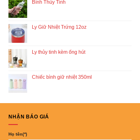
Bình Thủy Tinh
Ly Giữ Nhiệt Trứng 12oz
Ly thủy tinh kèm ống hút
Chiếc bình giữ nhiệt 350ml
NHẬN BÁO GIÁ
Họ tên(*)