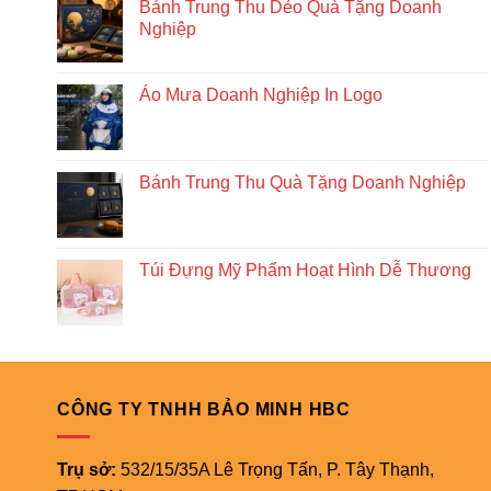
Bánh Trung Thu Dẻo Quà Tặng Doanh
Nghiệp
Áo Mưa Doanh Nghiệp In Logo
Bánh Trung Thu Quà Tặng Doanh Nghiệp
Túi Đựng Mỹ Phẩm Hoạt Hình Dễ Thương
CÔNG TY TNHH BẢO MINH HBC
Trụ sở:
532/15/35A Lê Trọng Tấn, P. Tây Thạnh,