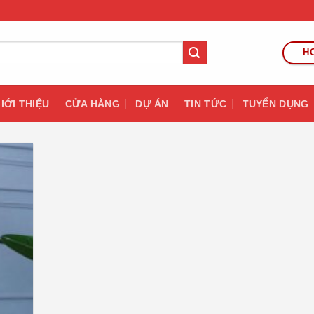
HO
IỚI THIỆU
CỬA HÀNG
DỰ ÁN
TIN TỨC
TUYỂN DỤNG