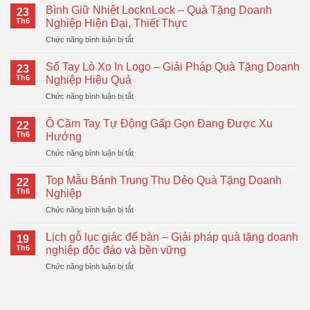
Bình Giữ Nhiệt LocknLock – Quà Tặng Doanh
23
Th6
Nghiệp Hiện Đại, Thiết Thực
ở
Chức năng bình luận bị tắt
Bình
Giữ
Sổ Tay Lò Xo In Logo – Giải Pháp Quà Tặng Doanh
23
Nhiệt
Th6
Nghiệp Hiệu Quả
LocknLock
ở
Chức năng bình luận bị tắt
–
Sổ
Quà
Tay
Tặng
Ô Cầm Tay Tự Động Gấp Gọn Đang Được Xu
22
Lò
Doanh
Th6
Hướng
Xo
Nghiệp
ở
Chức năng bình luận bị tắt
In
Hiện
Ô
Logo
Đại,
Cầm
–
Top Mẫu Bánh Trung Thu Dẻo Quà Tặng Doanh
Thiết
22
Tay
Giải
Th6
Nghiệp
Thực
Tự
Pháp
ở
Chức năng bình luận bị tắt
Động
Quà
Top
Gấp
Tặng
Mẫu
Gọn
Lịch gỗ lục giác để bàn – Giải pháp quà tặng doanh
Doanh
19
Bánh
Đang
Th6
nghiệp độc đáo và bền vững
Nghiệp
Trung
Được
Hiệu
ở
Chức năng bình luận bị tắt
Thu
Xu
Quả
Lịch
Dẻo
Hướng
gỗ
Quà
lục
Tặng