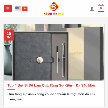
Chuyển
0
đến
nội
dung
15
Th8
Top 4 Bút Bi Để Làm Quà Tặng Sự Kiện – Đa Sắc Màu
Quà tặng sự kiện không chỉ đơn thuần là một món đồ lưu
niệm, mà [...]