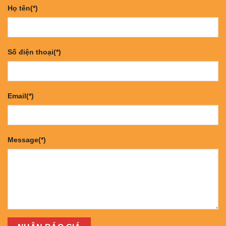
Họ tên(*)
Số điện thoại(*)
Email(*)
Message(*)