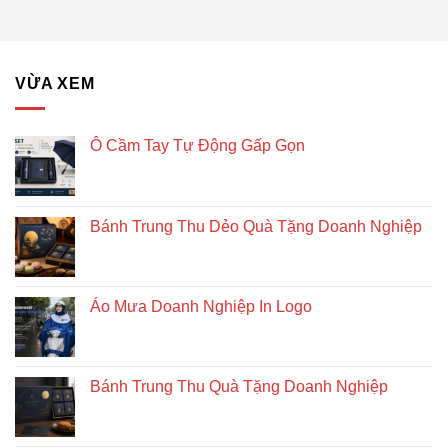
giác
Doanh
để
Nghiệp
bàn
–
Giải
VỪA XEM
pháp
quà
tặng
doanh
Ô Cầm Tay Tự Động Gấp Gọn
nghiệp
độc
đáo
và
Bánh Trung Thu Dẻo Quà Tặng Doanh Nghiệp
bền
vững
Áo Mưa Doanh Nghiệp In Logo
Bánh Trung Thu Quà Tặng Doanh Nghiệp