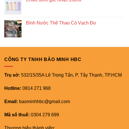
Bình Nước Thể Thao Có Vạch Đo
CÔNG TY TNHH BẢO MINH HBC
Trụ sở:
532/15/35A Lê Trọng Tấn, P. Tây Thạnh, TP.HCM
Hotline:
0814 271 968
Email:
baominhhbc@gmail.com
Mã số thuế:
0304 279 699
Thương hiệu thành viên: